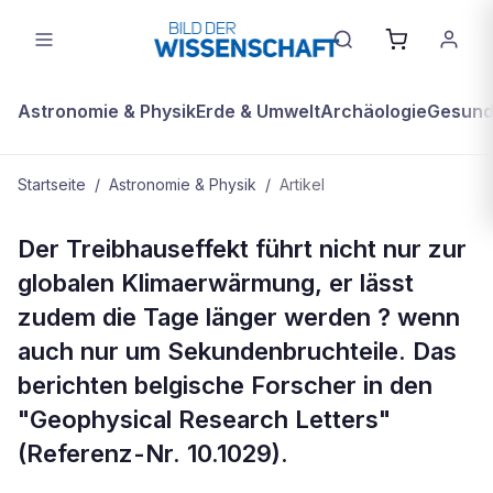
Astronomie & Physik
Erde & Umwelt
Archäologie
Gesundh
Startseite
/
Astronomie & Physik
/
Artikel
ASTRONOMIE & PHYSIK
Der Treibhauseffekt führt nicht nur zur
Treibhauseffekt lässt Tage länger
globalen Klimaerwärmung, er lässt
werden
zudem die Tage länger werden ? wenn
auch nur um Sekundenbruchteile. Das
berichten belgische Forscher in den
"Geophysical Research Letters"
(Referenz-Nr. 10.1029).