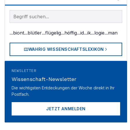
Begriff im Lexikon suchen
...biont
...blütler
...flügelig
...höffig
...id
...ik
...logie
...man
WAHRIG WISSENSCHAFTSLEXIKON
NEWSLETTER
Wissenschaft-Newsletter
Die wichtigsten Entdeckungen der Woche direkt in Ihr
Postfach.
JETZT ANMELDEN