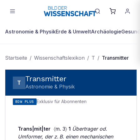
Astronomie & Physik
Erde & Umwelt
Archäologie
Gesundh
Startseite
/
Wissenschaftslexikon
/
T
/
Transmitter
Transmitter
T
Astronomie & Physik
Exklusiv für Abonnenten
BDW PLUS
Trans|mit|ter
〈m. 3〉
1
Übertrager od.
Umformer, der z. B. einen mechanischen