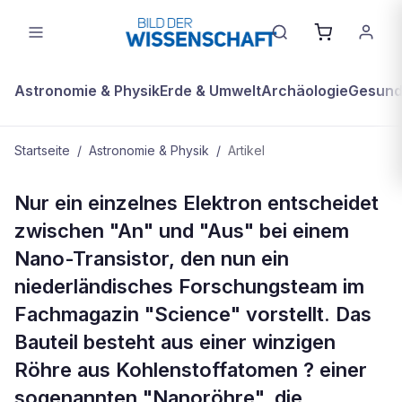
Astronomie & Physik
Erde & Umwelt
Archäologie
Gesundh
Startseite
/
Astronomie & Physik
/
Artikel
ASTRONOMIE & PHYSIK
Nur ein einzelnes Elektron entscheidet
Transistor schaltet mit nur einem
zwischen "An" und "Aus" bei einem
einzigen Elektron
Nano-Transistor, den nun ein
niederländisches Forschungsteam im
Fachmagazin "Science" vorstellt. Das
Bauteil besteht aus einer winzigen
Röhre aus Kohlenstoffatomen ? einer
sogenannten "Nanoröhre", die