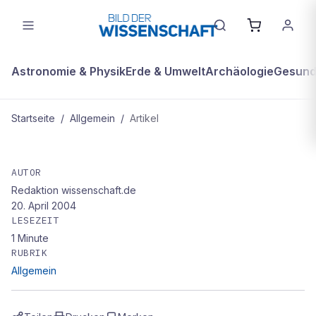
Astronomie & Physik
Erde & Umwelt
Archäologie
Gesundh
Startseite
/
Allgemein
/
Artikel
ALLGEMEIN
Training statt Pille
AUTOR
Redaktion wissenschaft.de
20. April 2004
LESEZEIT
1
Minute
RUBRIK
Allgemein