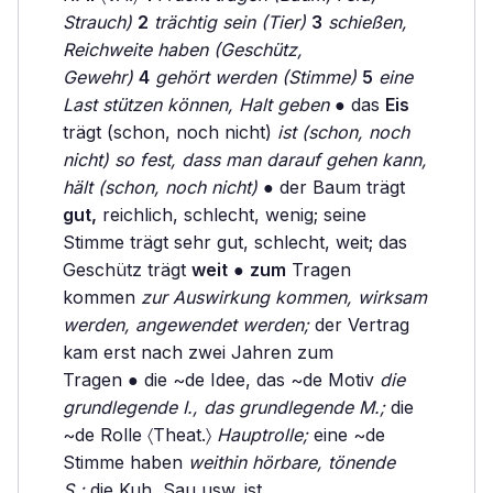
Strauch)
2
trächtig sein (Tier)
3
schießen,
Reichweite haben (Geschütz,
Gewehr)
4
gehört werden (Stimme)
5
eine
Last stützen können, Halt geben
● das
Eis
trägt (schon, noch nicht)
ist (schon, noch
nicht) so fest, dass man darauf gehen kann,
hält (schon, noch nicht)
● der Baum trägt
gut,
reichlich, schlecht, wenig; seine
Stimme trägt sehr gut, schlecht, weit; das
Geschütz trägt
weit
●
zum
Tragen
kommen
zur Auswirkung kommen, wirksam
werden, angewendet werden;
der Vertrag
kam erst nach zwei Jahren zum
Tragen ● die ~de Idee, das ~de Motiv
die
grundlegende I., das grundlegende M.;
die
~de Rolle 〈Theat.〉
Hauptrolle;
eine ~de
Stimme haben
weithin hörbare, tönende
S.;
die Kuh, Sau usw. ist