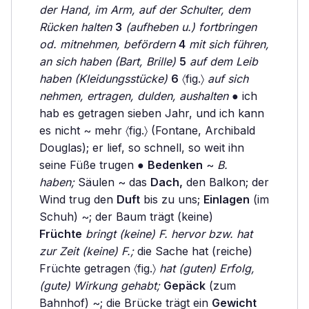
der Hand, im Arm, auf der Schulter, dem
Rücken halten
3
(aufheben u.) fortbringen
od. mitnehmen, befördern
4
mit sich führen,
an sich haben (Bart, Brille)
5
auf dem Leib
haben (Kleidungsstücke)
6
〈fig.〉
auf sich
nehmen, ertragen, dulden, aushalten
● ich
hab es getragen sieben Jahr, und ich kann
es nicht ~ mehr 〈fig.〉 (Fontane, Archibald
Douglas); er lief, so schnell, so weit ihn
seine Füße trugen ●
Bedenken
~
B.
haben;
Säulen ~ das
Dach,
den Balkon; der
Wind trug den
Duft
bis zu uns;
Einlagen
(im
Schuh) ~; der Baum trägt (keine)
Früchte
bringt (keine) F. hervor bzw. hat
zur Zeit (keine) F.;
die Sache hat (reiche)
Früchte getragen 〈fig.〉
hat (guten) Erfolg,
(gute) Wirkung gehabt;
Gepäck
(zum
Bahnhof) ~; die Brücke trägt ein
Gewicht