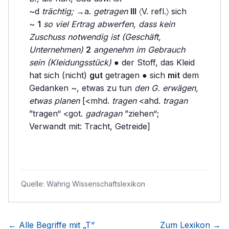
~d
trächtig;
→a.
getragen
III
〈V. refl.〉 sich
~
1
so viel Ertrag abwerfen, dass kein
Zuschuss notwendig ist (Geschäft,
Unternehmen)
2
angenehm im Gebrauch
sein (Kleidungsstück)
● der Stoff, das Kleid
hat sich (nicht)
gut
getragen ● sich
mit
dem
Gedanken ~, etwas zu tun
den G. erwägen,
etwas planen
[<mhd.
tragen
<ahd.
tragan
”tragen“ <got.
gadragan
”ziehen“;
Verwandt mit: Tracht, Getreide]
Quelle:
Wahrig Wissenschaftslexikon
← Alle Begriffe mit „
T
“
Zum Lexikon →