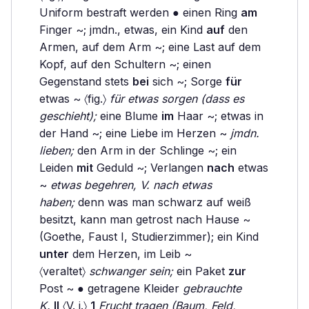
Uniform bestraft werden ● einen Ring
am
Finger ~; jmdn., etwas, ein Kind
auf
den
Armen, auf dem Arm ~; eine Last auf dem
Kopf, auf den Schultern ~; einen
Gegenstand stets
bei
sich ~; Sorge
für
etwas ~ 〈fig.〉
für etwas sorgen (dass es
geschieht);
eine Blume
im
Haar ~; etwas in
der Hand ~; eine Liebe im Herzen ~
jmdn.
lieben;
den Arm in der Schlinge ~; ein
Leiden
mit
Geduld ~; Verlangen
nach
etwas
~
etwas begehren, V. nach etwas
haben;
denn was man schwarz auf weiß
besitzt, kann man getrost nach Hause ~
(Goethe, Faust I, Studierzimmer); ein Kind
unter
dem Herzen, im Leib ~
〈veraltet〉
schwanger sein;
ein Paket
zur
Post ~ ● getragene Kleider
gebrauchte
K.
II
〈V. i.〉
1
Frucht tragen (Baum, Feld,