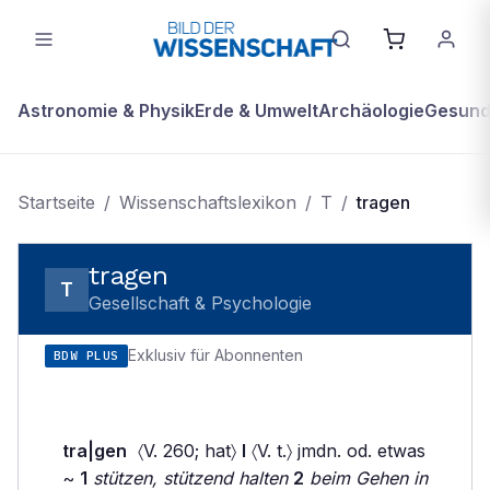
Astronomie & Physik
Erde & Umwelt
Archäologie
Gesundh
Startseite
/
Wissenschaftslexikon
/
T
/
tragen
tragen
T
Gesellschaft & Psychologie
Exklusiv für Abonnenten
BDW PLUS
tra|gen
〈V. 260; hat〉
I
〈V. t.〉 jmdn. od. etwas
~
1
stützen, stützend halten
2
beim Gehen in