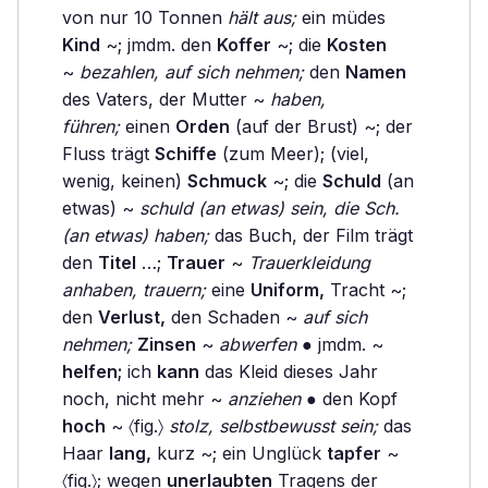
von nur 10 Tonnen
hält aus;
ein müdes
Kind
~; jmdm. den
Koffer
~; die
Kosten
~
bezahlen, auf sich nehmen;
den
Namen
des Vaters, der Mutter ~
haben,
führen;
einen
Orden
(auf der Brust) ~; der
Fluss trägt
Schiffe
(zum Meer); (viel,
wenig, keinen)
Schmuck
~; die
Schuld
(an
etwas) ~
schuld (an etwas) sein, die Sch.
(an etwas) haben;
das Buch, der Film trägt
den
Titel
…;
Trauer
~
Trauerkleidung
anhaben, trauern;
eine
Uniform,
Tracht ~;
den
Verlust,
den Schaden ~
auf sich
nehmen;
Zinsen
~
abwerfen
● jmdm. ~
helfen;
ich
kann
das Kleid dieses Jahr
noch, nicht mehr ~
anziehen
● den Kopf
hoch
~ 〈fig.〉
stolz, selbstbewusst sein;
das
Haar
lang,
kurz ~; ein Unglück
tapfer
~
〈fig.〉; wegen
unerlaubten
Tragens der