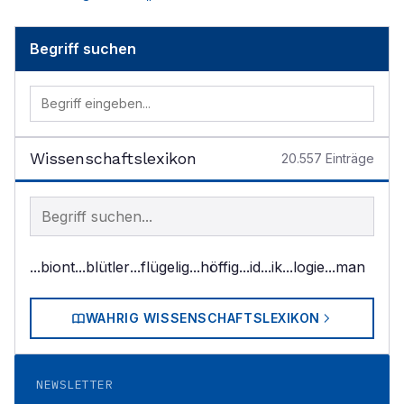
Begriff suchen
Wissenschaftslexikon
20.557
Einträge
Begriff im Lexikon suchen
...biont
...blütler
...flügelig
...höffig
...id
...ik
...logie
...man
WAHRIG WISSENSCHAFTSLEXIKON
NEWSLETTER