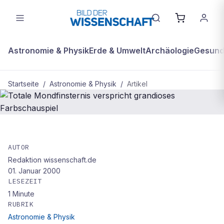
Astronomie & Physik
Erde & Umwelt
Archäologie
Gesundh
Startseite
/
Astronomie & Physik
/
Artikel
ASTRONOMIE & PHYSIK
Totale Mondfinsternis verspricht
AUTOR
Redaktion wissenschaft.de
grandioses Farbschauspiel
01. Januar 2000
LESEZEIT
1
Minute
RUBRIK
Astronomie & Physik