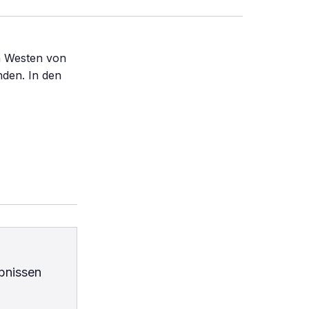
m Westen von
nden. In den
bnissen