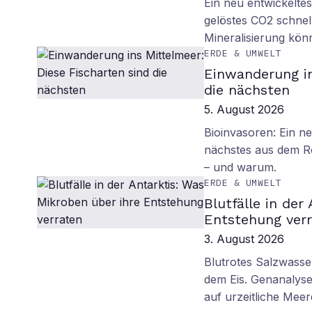
Ein neu entwickelte
gelöstes CO2 schnell
Mineralisierung kö
ERDE & UMWELT
Einwanderung in
die nächsten
5. August 2026
Bioinvasoren: Ein n
nächstes aus dem R
– und warum.
ERDE & UMWELT
Blutfälle in der
Entstehung ver
3. August 2026
Blutrotes Salzwasse
dem Eis. Genanalyse
auf urzeitliche Mee