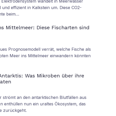
s Elektrodensystem wandelt in Meerwasser
 und effizient in Kalkstein um. Diese CO2-
nnte beim…
s Mittelmeer: Diese Fischarten sind
eues Prognosemodell verrät, welche Fische als
oten Meer ins Mittelmeer einwandern könnten
 Antarktis: Was Mikroben über ihre
raten
r strömt an den antarktischen Blutfällen aus
n enthüllen nun ein uraltes Ökosystem, das
re zurückgeht.