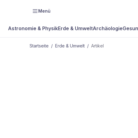
Menü
Astronomie & Physik
Erde & Umwelt
Archäologie
Gesun
Startseite
/
Erde & Umwelt
/
Artikel
ERDE & UMWELT
Tornado-Risi
Mitteleurop