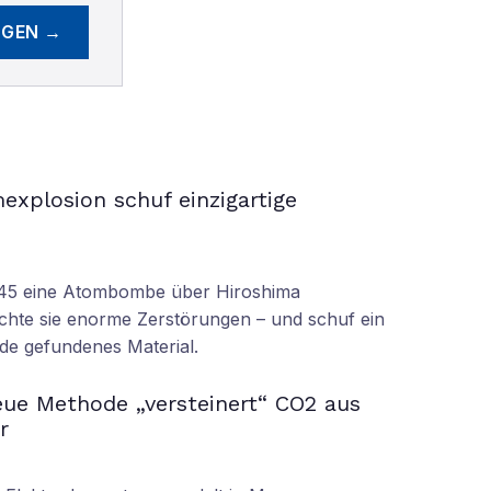
EGEN →
xplosion schuf einzigartige
945 eine Atombombe über Hiroshima
achte sie enorme Zerstörungen – und schuf ein
rde gefundenes Material.
ue Methode „versteinert“ CO2 aus
r