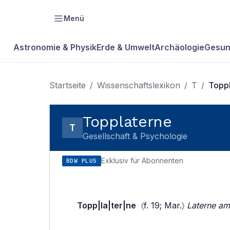
Menü
Astronomie & Physik
Erde & Umwelt
Archäologie
Gesun
Startseite
/
Wissenschaftslexikon
/
T
/
Topp
Topplaterne
T
Gesellschaft & Psychologie
Exklusiv für Abonnenten
BDW PLUS
Topp|la|ter|ne
〈f. 19; Mar.〉
Laterne am