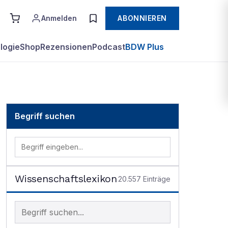
Anmelden
ABONNIEREN
logie
Shop
Rezensionen
Podcast
BDW Plus
Begriff suchen
Wissenschaftslexikon
20.557
Einträge
Begriff im Lexikon suchen