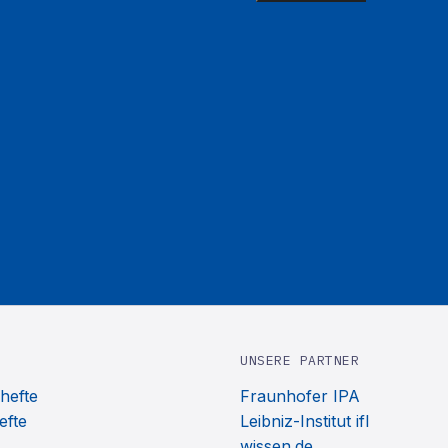
UNSERE PARTNER
hefte
Fraunhofer IPA
efte
Leibniz-Institut ifl
wissen.de