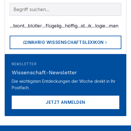
Begriff im Lexikon suchen
...biont
...blütler
...flügelig
...höffig
...id
...ik
...logie
...man
WAHRIG WISSENSCHAFTSLEXIKON
NEWSLETTER
Wissenschaft-Newsletter
Die wichtigsten Entdeckungen der Woche direkt in Ihr
Postfach.
JETZT ANMELDEN