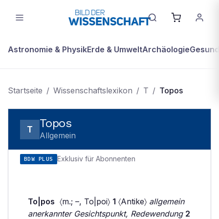
Astronomie & Physik
Erde & Umwelt
Archäologie
Gesundh
Startseite
/
Wissenschaftslexikon
/
T
/
Topos
Topos
T
Allgemein
Exklusiv für Abonnenten
BDW PLUS
To|pos
〈m.; –, To|poi〉
1
〈Antike〉
allgemein
anerkannter Gesichtspunkt, Redewendung
2