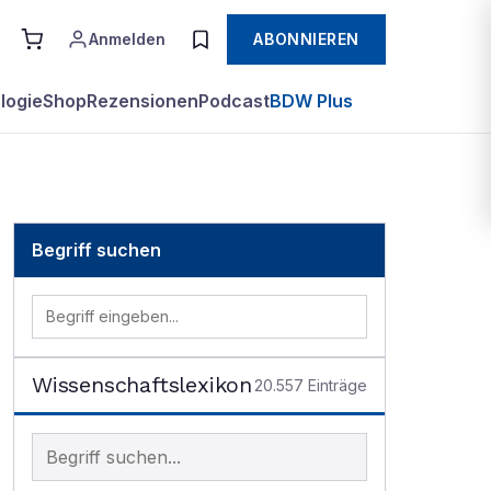
Anmelden
ABONNIEREN
logie
Shop
Rezensionen
Podcast
BDW Plus
Begriff suchen
Wissenschaftslexikon
20.557
Einträge
Begriff im Lexikon suchen