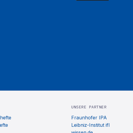
UNSERE PARTNER
hefte
Fraunhofer IPA
efte
Leibniz-Institut ifl
wissen.de