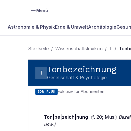
Menü
Astronomie & Physik
Erde & Umwelt
Archäologie
Gesun
Startseite
/
Wissenschaftslexikon
/
T
/
Tonb
Tonbezeichnung
T
Gesellschaft & Psychologie
Exklusiv für Abonnenten
BDW PLUS
Ton|be|zeich|nung
〈f. 20; Mus.〉
Bezei
usw.)