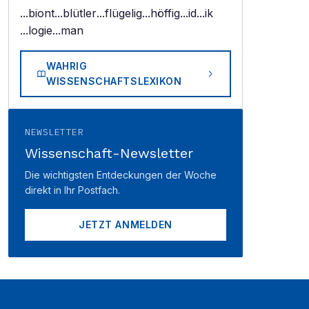
...biont
...blütler
...flügelig
...höffig
...id
...ik
...logie
...man
WAHRIG
WISSENSCHAFTSLEXIKON
NEWSLETTER
Wissenschaft-Newsletter
Die wichtigsten Entdeckungen der Woche
direkt in Ihr Postfach.
JETZT ANMELDEN