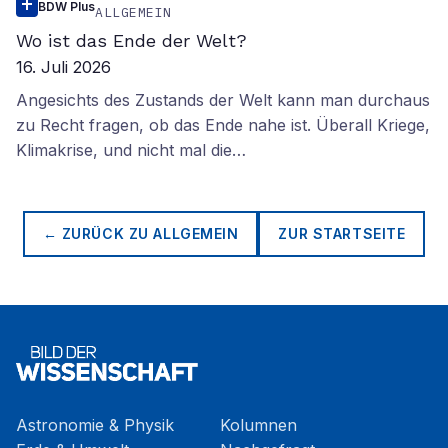
Über fünf Millionen wissenschaftliche Artikel pro Jahr
- sSeit 2018 ist die Zahl der jährlich veröffentlichten
Forschungsartikel um knapp 23 Prozent gestiegen
BDW Plus
ALLGEMEIN
Wo ist das Ende der Welt?
16. Juli 2026
Angesichts des Zustands der Welt kann man durchaus
zu Recht fragen, ob das Ende nahe ist. Überall Kriege,
Klimakrise, und nicht mal die…
← ZURÜCK ZU
ALLGEMEIN
ZUR STARTSEITE