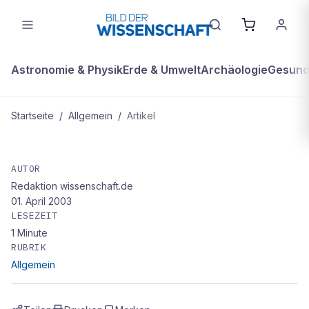
Astronomie & Physik
Erde & Umwelt
Archäologie
Gesundh
Startseite
/
Allgemein
/
Artikel
ALLGEMEIN
Tom Sawyer war ein
AUTOR
Redaktion wissenschaft.de
Wirtschaftsweiser
01. April 2003
LESEZEIT
1
Minute
RUBRIK
Allgemein