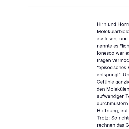
Hirn und Hormone müssen zusammenspielen, um gute Gefühle zu erzeugen. Die Molekularbiologen haben herausgefunden, wie Sex und Schokolade Glücksgefühle auslösen, und warum Männer leichter glücklich zu machen sind als Frauen. Max Frisch nannte es “lichterlohes Bewußtsein”. Für den französischen Schriftsteller Eugène Ionesco war es “Erleuchtung”, die ihn aus schwarzer Erdenschwere in leichte Höhen zu tragen vermochte. Sigmund Freud dagegen definierte das Glück nüchtern als “episodisches Phänomen, das der plötzlichen Befriedigung aufgestauter Bedürfnisse entspringt”. Und die moderne Wissenschaft schließlich will das wunderbarste aller Gefühle gänzlich entmystifizieren: Biochemiker suchen in kleinsten Nervenspalten nach den Molekülen, die uns Glück empfinden lassen, Neurobiologen spüren mit aufwendiger Technik dem Sitz des Glücks im Gehirn nach, Molekularbiologen durchmustern nach allen Regeln ihrer gentechnischen Kunst die Chromosomen, in der Hoffnung, auf jenes Gen zu stoßen, das uns glücklich macht. Doch allem Aufwand zum Trotz: So richtig zu fassen bekommen hat das Glück bislang keiner. Psychophysiologen rechnen das Gefühl zu den primären oder unwillkürlichen Emotionen des Menschen – wie Freude, Trauer, Furcht, Wut, Überraschung und Ekel. Das sind angeborene Reaktionsmuster, die in allen Kulturen gleich ablaufen, wobei eine Emotion etwas völlig anderes ist als eine Stimmung: Während eine Stimmung stunden- oder tagelang anhält, dauern primäre Emotionen nur wenige Sekunden. Das ist die Zeit, die Menschen bei Tests maximal für das Empfinden eines starken Gefühls angeben. Wissenschaftliche Messungen bestätigen diese subjektive Einschätzung: Auch körperliche Reaktionen, beispielsweise einen schnelleren Herzschlag, registrieren sie nur für wenige Sekunden, dann flaut der Puls 