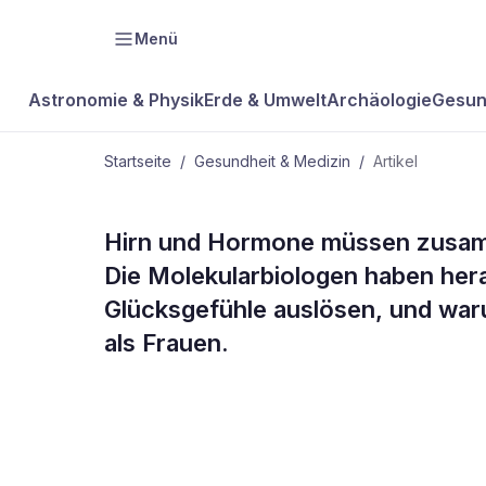
Menü
Astronomie & Physik
Erde & Umwelt
Archäologie
Gesun
Startseite
/
Gesundheit & Medizin
/
Artikel
GESUNDHEIT & MEDIZIN
Hirn und Hormone müssen zusamm
Titelthema -
Die Molekularbiologen haben he
Glücksgefühle auslösen, und war
ist, wenn d
als Frauen.