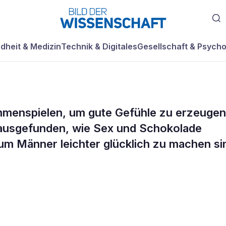
dheit & Medizin
Technik & Digitales
Gesellschaft & Psycho
enspielen, um gute Gefühle zu erzeugen
 Glücklich?: Glüc
rausgefunden, wie Sex und Schokolade
um Männer leichter glücklich zu machen si
ie Chemie stimmt