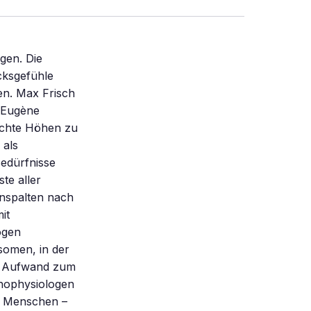
Serotonin-Spiegels mit zunehmendem Alter haben Forscher der Universität in Pittsburgh gemessen – ein möglicher biochemischer Grund für die traurigere Stimmung vieler alter Menschen verglichen mit der Lebensfreude ihrer Jugend. Geborene Frohnaturen dagegen bringen weder Lichtmangel noch schicksalschwer sich ansammelnde Jahre aus dem seelischen Gleichgewicht: Wissenschaftler der Cornell-Universität in Missouri haben in deren Gehirn eine große Zahl von Aufnahmestellen für den Neurotransmitter Dopamin gefunden. Ein erhöhter Dopamin-Spiegel, interpretieren die Forscher ihr Ergebnis, ist verbunden mit einem glücklichen Leben. Aber auch hier gilt: Kein Licht ohne Schatten. Eine Forschergruppe vom Institut Pasteur in Paris hat kürzlich festgestellt, daß eine überdurchschnittliche Versorgung mit Dopamin der Grund dafür sein könnte, daß es Rauchern so schwerfällt, von ihrer Sucht zu lassen: Nikotin steigert die Aktivität von Nervenzellen, die Dopamin produzieren. Der erhöhte S