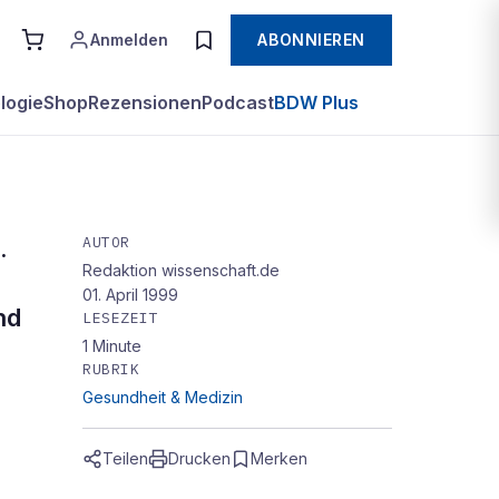
Anmelden
ABONNIEREN
logie
Shop
Rezensionen
Podcast
BDW Plus
AUTOR
.
Redaktion wissenschaft.de
k
01. April 1999
nd
LESEZEIT
1
Minute
RUBRIK
Gesundheit & Medizin
Teilen
Drucken
Merken