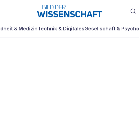
dheit & Medizin
Technik & Digitales
Gesellschaft & Psycho
 Einsteins
: Ein Wissenschaf