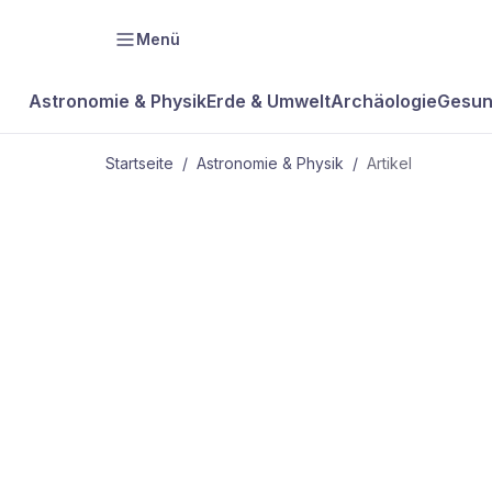
Menü
Astronomie & Physik
Erde & Umwelt
Archäologie
Gesun
Startseite
/
Astronomie & Physik
/
Artikel
ASTRONOMIE & PHYSIK
Titelthema -
Geniestreich
spricht