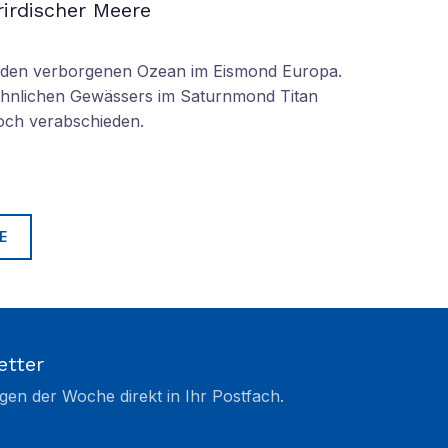
irdischer Meere
n den verborgenen Ozean im Eismond Europa.
 ähnlichen Gewässers im Saturnmond Titan
doch verabschieden.
E
etter
gen der Woche direkt in Ihr Postfach.