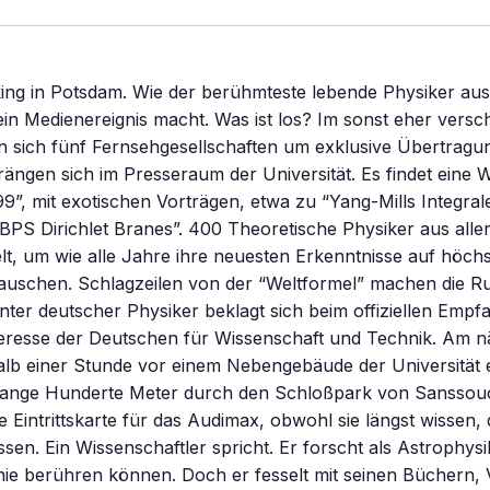
ng in Potsdam. Wie der berühmteste lebende Physiker au
n Medienereignis macht. Was ist los? Im sonst eher versc
n sich fünf Fernsehgesellschaften um exklusive Übertragu
rängen sich im Presseraum der Universität. Es findet eine 
s 99”, mit exotischen Vorträgen, etwa zu “Yang-Mills Integra
PS Dirichlet Branes”. 400 Theoretische Physiker aus alle
t, um wie alle Jahre ihre neuesten Erkenntnisse auf höch
auschen. Schlagzeilen von der “Weltformel” machen die Ru
nter deutscher Physiker beklagt sich beim offiziellen Empf
eresse der Deutschen für Wissenschaft und Technik. Am n
alb einer Stunde vor einem Nebengebäude der Universität 
nge Hunderte Meter durch den Schloßpark von Sanssouci
e Eintrittskarte für das Audimax, obwohl sie längst wissen, 
sen. Ein Wissenschaftler spricht. Er forscht als Astrophys
 nie berühren können. Doch er fesselt mit seinen Büchern,