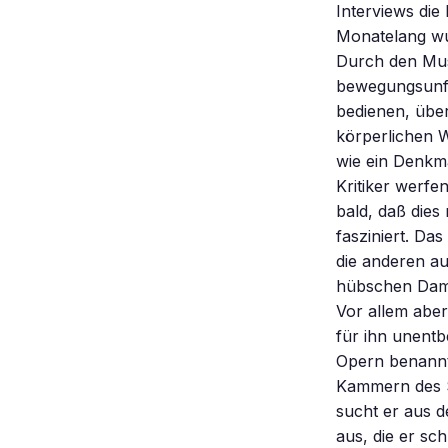
Interviews die
Monatelang wu
Durch den Mus
bewegungsunfäh
bedienen, über
körperlichen W
wie ein Denkma
Kritiker werfe
bald, daß dies
fasziniert. Da
die anderen auc
hübschen Damen
Vor allem aber 
für ihn unentb
Opern benannt
Kammern des S
sucht er aus 
aus, die er sch