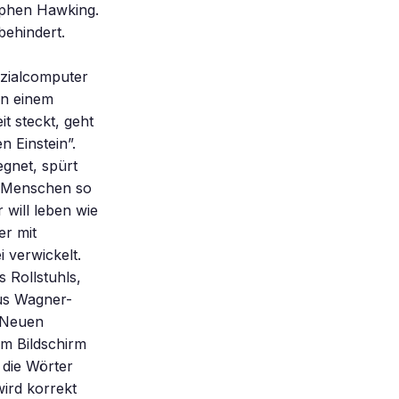
tephen Hawking.
ehindert.
ezialcomputer
on einem
t steckt, geht
n Einstein”.
egnet, spürt
er Menschen so
 will leben wie
er mit
 verwickelt.
s Rollstuhls,
aus Wagner-
 Neuen
m Bildschirm
 die Wörter
wird korrekt