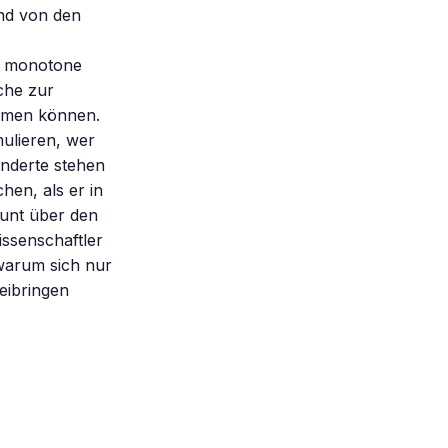
nd von den
e, monotone
che zur
ommen können.
mulieren, wer
nderte stehen
hen, als er in
aunt über den
ssenschaftler
warum sich nur
eibringen