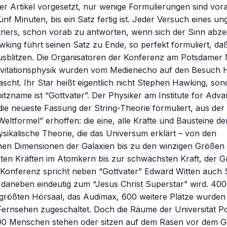
er Artikel vorgesetzt, nur wenige Formulierungen sind vor
fünf Minuten, bis ein Satz fertig ist. Jeder Versuch eines u
ers, schon vorab zu antworten, wenn sich der Sinn abzeic
wking führt seinen Satz zu Ende, so perfekt formuliert, daß
usblitzen. Die Organisatoren der Konferenz am Potsdamer
Gravitationsphysik wurden vom Medienecho auf den Besuch
ascht. Ihr Star heißt eigentlich nicht Stephen Hawking, so
pitzname ist “Gottvater”. Der Physiker am Institute for Adva
die neueste Fassung der String-Theorie formuliert, aus der 
Weltformel” erhoffen: die eine, alle Kräfte und Bausteine d
sikalische Theorie, die das Universum erklärt – von den
en Dimensionen der Galaxien bis zu den winzigen Größen
ten Kräften im Atomkern bis zur schwächsten Kraft, der Gr
 Konferenz spricht neben “Gottvater” Edward Witten auch
 daneben eindeutig zum “Jesus Christ Superstar” wird. 4
 größten Hörsaal, das Audimax, 600 weitere Plätze wurden
Fernsehen zugeschaltet. Doch die Räume der Universität P
000 Menschen stehen oder sitzen auf dem Rasen vor dem 