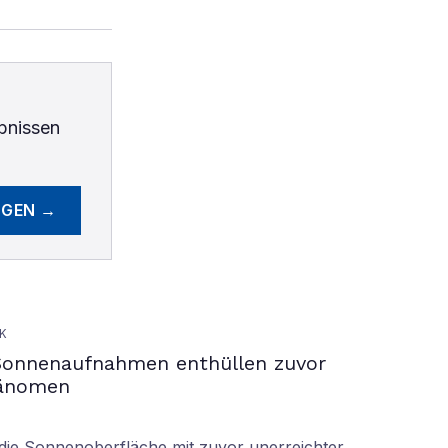
bnissen
EGEN →
K
Sonnenaufnahmen enthüllen zuvor
hänomen
ie Sonnenoberfläche mit zuvor unerreichter