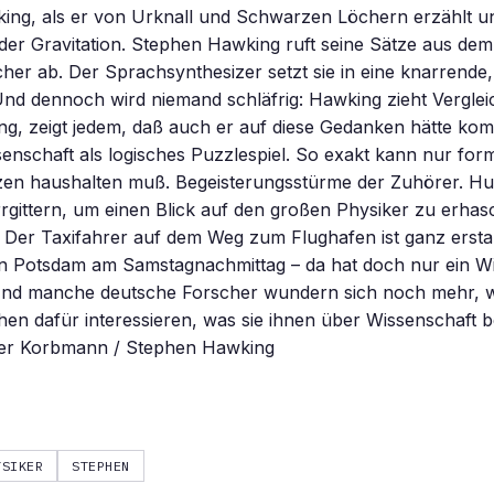
ing, als er von Urknall und Schwarzen Löchern erzählt u
er Gravitation. Stephen Hawking ruft seine Sätze aus dem
her ab. Der Sprachsynthesizer setzt sie in eine knarrend
nd dennoch wird niemand schläfrig: Hawking zieht Verglei
ung, zeigt jedem, daß auch er auf diese Gedanken hätte k
enschaft als logisches Puzzlespiel. So exakt kann nur for
tzen haushalten muß. Begeisterungsstürme der Zuhörer. Hu
gittern, um einen Blick auf den großen Physiker zu erhasc
t. Der Taxifahrer auf dem Weg zum Flughafen ist ganz erst
in Potsdam am Samstagnachmittag – da hat doch nur ein Wi
nd manche deutsche Forscher wundern sich noch mehr, 
n dafür interessieren, was sie ihnen über Wissenschaft b
er Korbmann / Stephen Hawking
YSIKER
STEPHEN