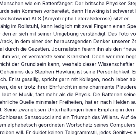
 Menschen wie ein Rattenfänger: Der britische Physiker S
rde sein Kommen vorbereitet, denn Hawking ist schwerst b
kelschwund ALS (Amyotrophe Lateralsklerose) sitzt er
ig im Rollstuhl, kann lediglich mit zwei Fingern einen Sp
 den er sich mit seiner Umgebung verständigt. Das Foto v
rack, in dem einer der herausragenden Denker unserer Zei
l durch die Gazetten. Journalisten feiern ihn als den “neue
n ihm vor, er vermarkte seine Krankheit. Doch wer ihm beg
 nicht der Grund sein kann, weshalb dieser Wissenschaftl
s Geheimnis des Stephen Hawking ist seine Persönlichkeit. Er
h. Er ist gesellig, spricht gern mit Kollegen, noch lieber ab
, die er trotz ihrer Ehrfurcht in eine charmante Plauderei
liebt er Musik, fast mehr als die Physik. Die Batterien seine
ehrliche Quelle minimaler Freiheiten, hat er nach Helden 
. Seine zwanglosen Unterhaltungen beim Empfang in den
chlosses Sanssoucci sind ein Triumph des Willens. Auf de
dem alphabetisch geordneten Wortschatz seines Computers
reiben will. Er duldet keinen Telegrammstil, jedes Genitiv-s 