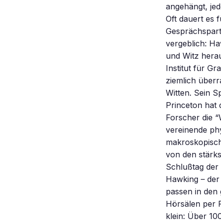
angehängt, jed
Oft dauert es 
Gesprächspartn
vergeblich: Ha
und Witz hera
Institut für 
ziemlich überr
Witten. Sein S
Princeton hat 
Forscher die “
vereinende phy
makroskopisch
von den stärks
Schlußtag der
Hawking – der
passen in den
Hörsälen per 
klein: Über 1