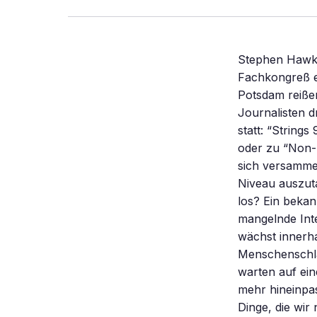
Stephen Hawki
Fachkongreß ei
Potsdam reiße
Journalisten d
statt: “String
oder zu “Non-B
sich versammel
Niveau auszut
los? Ein bekan
mangelnde Int
wächst innerh
Menschenschla
warten auf ein
mehr hineinpas
Dinge, die wir