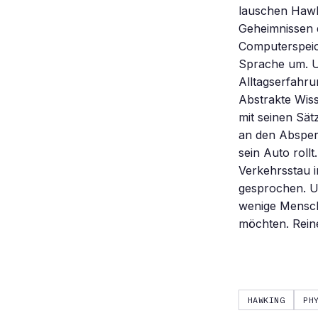
lauschen Hawk
Geheimnissen d
Computerspeic
Sprache um. U
Alltagserfahr
Abstrakte Wiss
mit seinen Sä
an den Absperr
sein Auto roll
Verkehrsstau 
gesprochen. U
wenige Mensche
möchten. Rein
HAWKING
PH