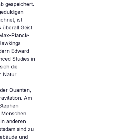
ab gespeichert.
ngeduldigen
hnet, ist
 überall Geist
 Max-Planck-
 Hawkings
ndern Edward
nced Studies in
sich die
er Natur
 der Quanten,
avitation. Am
 Stephen
00 Menschen
 in anderen
otsdam sind zu
Gebäude und