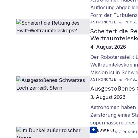
Auflösung abgebilde
Form der Turbulenz
ASTRONOMIE & PHYSI
Scheitert die R
Weltraumtelesk
4. August 2026
Der Robotersatellit 
Weltraumteleskop in
Mission ist in Schwie
ASTRONOMIE & PHYSI
Ausgestoßenes 
3. August 2026
Astronomen haben ei
Zerstörung eines St
supermassereiches
BDW Plus
ASTRONOM