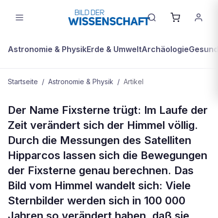
Astronomie & Physik
Erde & Umwelt
Archäologie
Gesundh
Startseite
/
Astronomie & Physik
/
Artikel
ASTRONOMIE & PHYSIK
Der Name Fixsterne trügt: Im Laufe der
Titelthema - Das Weltall wird neu
Zeit verändert sich der Himmel völlig.
vermessen: Wenn der Große Bär zur
Durch die Messungen des Satelliten
Ente wird
Hipparcos lassen sich die Bewegungen
der Fixsterne genau berechnen. Das
Bild vom Himmel wandelt sich: Viele
Sternbilder werden sich in 100 000
Jahren so verändert haben, daß sie