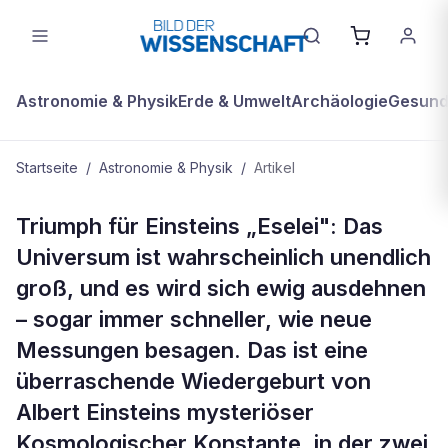
Astronomie & Physik
Erde & Umwelt
Archäologie
Gesundh
Startseite
/
Astronomie & Physik
/
Artikel
ASTRONOMIE & PHYSIK
Triumph für Einsteins „Eselei": Das
Titelthema - Bis in alles Ewigkeit:
Universum ist wahrscheinlich unendlich
Neue Beweise für ein
groß, und es wird sich ewig ausdehnen
explodierendes All
– sogar immer schneller, wie neue
Messungen besagen. Das ist eine
überraschende Wiedergeburt von
Albert Einsteins mysteriöser
Kosmologischer Konstante, in der zwei