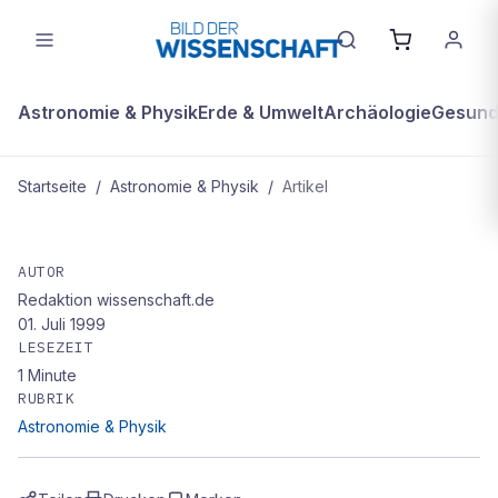
Astronomie & Physik
Erde & Umwelt
Archäologie
Gesundh
Startseite
/
Astronomie & Physik
/
Artikel
ASTRONOMIE & PHYSIK
Titelthema - Bis in alle Ewigkeit:
AUTOR
Redaktion wissenschaft.de
Leben auf der Kriechspur
01. Juli 1999
LESEZEIT
1
Minute
RUBRIK
Astronomie & Physik