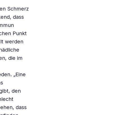
 den Schmerz
kend, dass
 immun
ichen Punkt
elt werden
hädliche
n, die im
den. „Eine
as
gibt, den
hlecht
gehen, dass