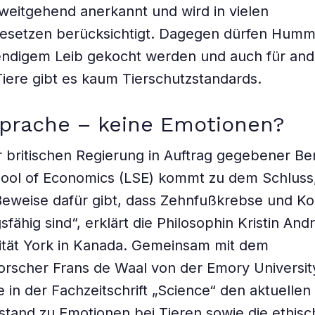
weitgehend anerkannt und wird in vielen
gesetzen berücksichtigt. Dagegen dürfen Humm
bendigem Leib gekocht werden und auch für an
Tiere gibt es kaum Tierschutzstandards.
Sprache – keine Emotionen?
r britischen Regierung in Auftrag gegebener Ber
ool of Economics (LSE) kommt zu dem Schluss,
eweise dafür gibt, dass Zehnfußkrebse und Ko
fähig sind“, erklärt die Philosophin Kristin An
ität York in Kanada. Gemeinsam mit dem
orscher Frans de Waal von der Emory University
ie in der Fachzeitschrift „Science“ den aktuellen
tand zu Emotionen bei Tieren sowie die ethis