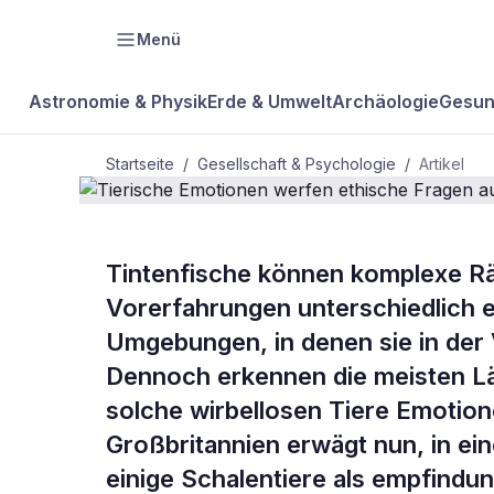
Menü
Astronomie & Physik
Erde & Umwelt
Archäologie
Gesun
Startseite
/
Gesellschaft & Psychologie
/
Artikel
GESELLSCHAFT & PSYCHOLOGIE
Tintenfische können komplexe Rät
Tierische E
Vorerfahrungen unterschiedlich 
Umgebungen, in denen sie in der
ethische Fra
Dennoch erkennen die meisten Län
solche wirbellosen Tiere Emotio
Großbritannien erwägt nun, in ei
einige Schalentiere als empfindu