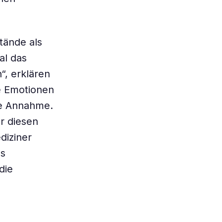
tände als
al das
“, erklären
ne Emotionen
he Annahme.
r diesen
diziner
as
die