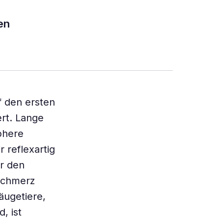
en
f den ersten
ert. Lange
phere
 reflexartig
r den
 Schmerz
äugetiere,
, ist