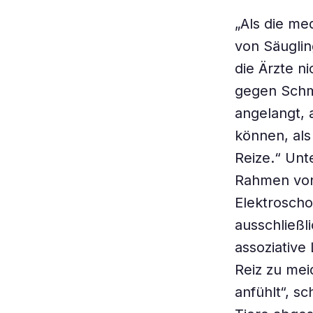
„Als die me
von Säuglin
die Ärzte n
gegen Schme
angelangt, 
können, als
Reize.“ Unt
Rahmen von
Elektroscho
ausschließ
assoziative 
Reiz zu mei
anfühlt“, s