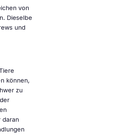
eichen von
n. Dieselbe
drews und
Tiere
en können,
chwer zu
 der
hen
r daran
ndlungen