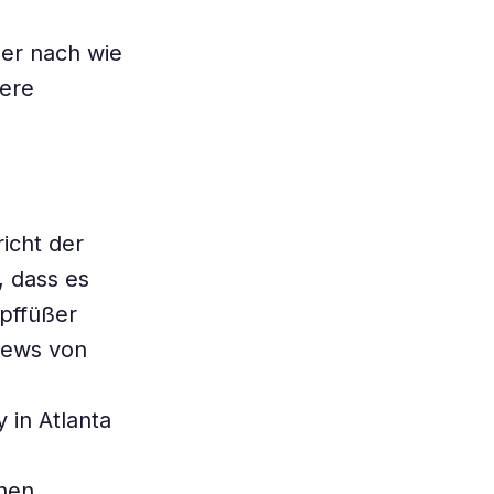
er nach wie
dere
icht der
 dass es
pffüßer
drews von
 in Atlanta
chen