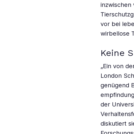
inzwischen 
Tierschutz
vor bei le
wirbellose 
Keine 
„Ein von de
London Sch
genügend B
empfindungs
der Univers
Verhaltensf
diskutiert s
Forschungss