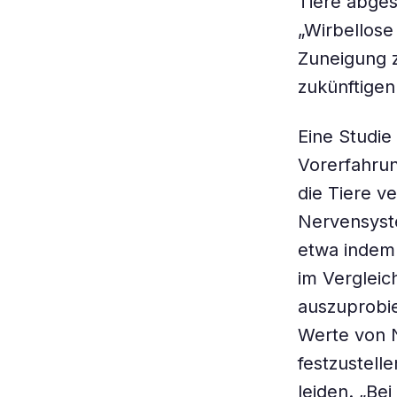
Tiere abge
„Wirbellose
Zuneigung z
zukünftigen
Eine Studie
Vorerfahrun
die Tiere v
Nervensyste
etwa indem 
im Vergleic
auszuprobie
Werte von 
festzustell
leiden. „Be