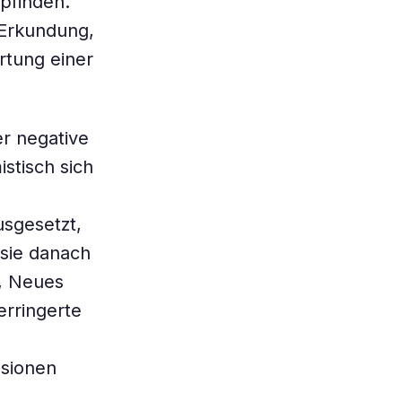
pfinden.
 Erkundung,
rtung einer
er negative
stisch sich
sgesetzt,
 sie danach
t, Neues
rringerte
ssionen