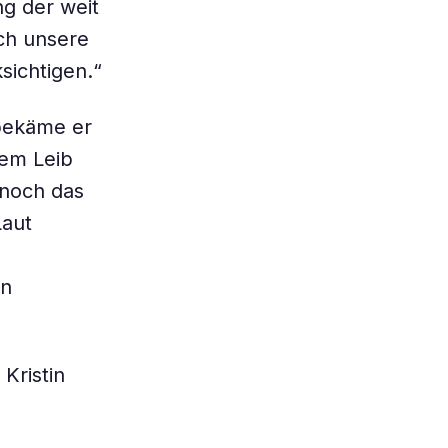
g der weit
uch unsere
ichtigen.“
bekäme er
gem Leib
 noch das
Laut
en
Kristin