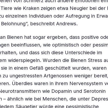
sehen von Schmerz auch andere Emotionen em
 Tiere wie Kraken zeigen etwa Neugier bei der
u einzelnen Individuen oder Aufregung in Erwa
 Belohnung“, beschreibt Andrews.
 an Bienen hat sogar ergeben, dass positive od
gen beeinflussen, wie optimistisch oder pessimi
erhalten, und dass sich diese Unterschiede im
m widerspiegeln. Wurden die Bienen Stress au
sie in einem Gefäß geschüttelt wurden, waren
h zu ungestressten Artgenossen weniger berei
ren. Überdies waren in ihrem Nervensystem ve
Neurotransmittern wie Dopamin und Serotonin
en – ähnlich wie bei Menschen, die unter Depre
i jedem Säugetier würde eine pessimistische