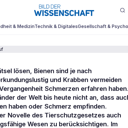
dheit & Medizin
Technik & Digitales
Gesellschaft & Psycho
sel lösen, Bienen sind je nach
motionen werfen
erkundungslustig und Krabben vermeiden
 Vergangenheit Schmerzen erfahren haben
gen auf
der der Welt bis heute nicht an, dass auc
nen haben oder Schmerz empfinden.
ner Novelle des Tierschutzgesetzes auch
ngsfähige Wesen zu berücksichtigen. Im