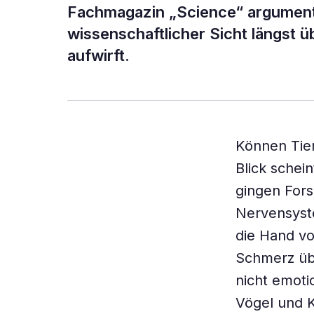
Fachmagazin „Science“ argument
wissenschaftlicher Sicht längst ü
aufwirft.
Können Tier
Blick schei
gingen Fors
Nervensyste
die Hand vo
Schmerz übe
nicht emoti
Vögel und K