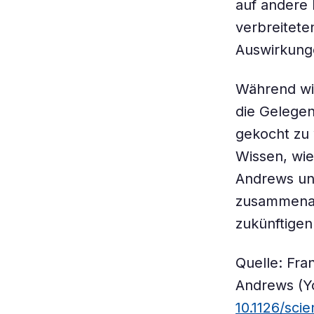
auf andere 
verbreitete
Auswirkung
Während wi
die Gelegen
gekocht zu 
Wissen, wi
Andrews un
zusammenar
zukünftigen
Quelle: Fra
Andrews (Yo
10.1126/sci