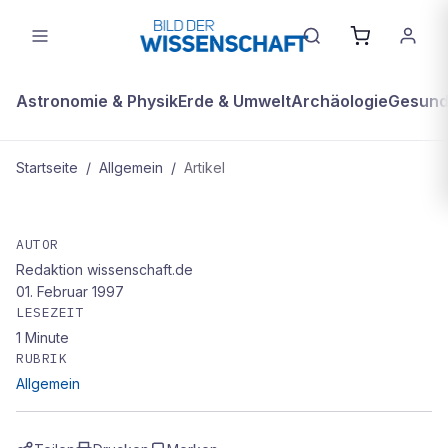
Astronomie & Physik
Erde & Umwelt
Archäologie
Gesundh
Startseite
/
Allgemein
/
Artikel
ALLGEMEIN
Tiefschürfende Strukturen
AUTOR
Redaktion wissenschaft.de
01. Februar 1997
LESEZEIT
1
Minute
RUBRIK
Allgemein