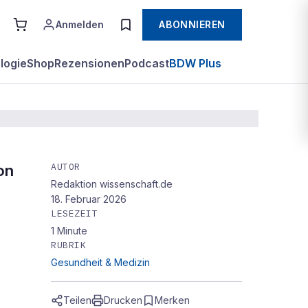
Anmelden
ABONNIEREN
logie
Shop
Rezensionen
Podcast
BDW Plus
AUTOR
on
Redaktion wissenschaft.de
rapie
18. Februar 2026
LESEZEIT
1
Minute
RUBRIK
Gesundheit & Medizin
Teilen
Drucken
Merken