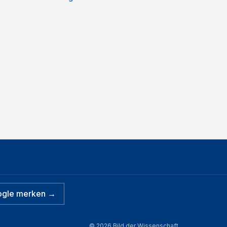
ogle merken →
©
2026
Bild der Wissenschaft