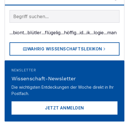
Begriff im Lexikon suchen
...biont
...blütler
...flügelig
...höffig
...id
...ik
...logie
...man
WAHRIG WISSENSCHAFTSLEXIKON
NEWSLETTER
Wissenschaft-Newsletter
Die wichtigsten Entdeckungen der Woche direkt in Ihr
Postfach.
JETZT ANMELDEN