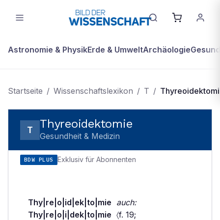
Astronomie & Physik
Erde & Umwelt
Archäologie
Gesundh
Startseite
/
Wissenschaftslexikon
/
T
/
Thyreoidektom
Thyreoidektomie
T
Gesundheit & Medizin
Exklusiv für Abonnenten
BDW PLUS
Thy|re|o|id|ek|to|mie
auch:
Thy|re|o|i|dek|to|mie
〈f. 19;