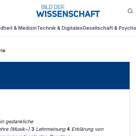
dheit & Medizin
Technik & Digitales
Gesellschaft & Psycho
rie
ein gedankliche
ehre (Musik~)
3
Lehrmeinung
4
Erklärung von