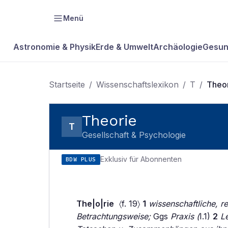
Menü
Astronomie & Physik
Erde & Umwelt
Archäologie
Gesun
Startseite
/
Wissenschaftslexikon
/
T
/
Theo
Theorie
T
Gesellschaft & Psychologie
Exklusiv für Abonnenten
BDW PLUS
The|o|rie
〈f. 19〉
1
wissenschaftliche, r
Betrachtungsweise;
Ggs
Praxis (
I.1)
2
L