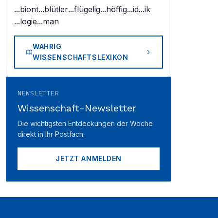
...biont
...blütler
...flügelig
...höffig
...id
...ik
...logie
...man
WAHRIG
WISSENSCHAFTSLEXIKON
NEWSLETTER
Wissenschaft-Newsletter
Die wichtigsten Entdeckungen der Woche
direkt in Ihr Postfach.
JETZT ANMELDEN