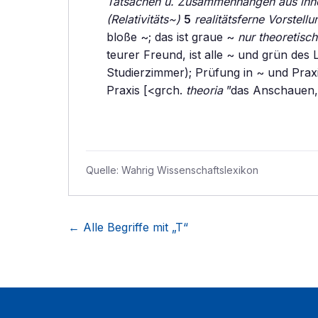
Tatsachen u. Zusammenhängen aus ihn
(Relativitäts~)
5
realitätsferne Vorstell
bloße ~; das ist graue ~
nur theoretisc
teurer Freund, ist alle ~ und grün des
Studierzimmer); Prüfung in ~ und Praxi
Praxis [<grch.
theoria
”das Anschauen,
Quelle:
Wahrig Wissenschaftslexikon
← Alle Begriffe mit „
T
“