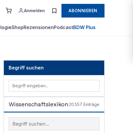
Anmelden
ABONNIEREN
logie
Shop
Rezensionen
Podcast
BDW Plus
Begriff suchen
Wissenschaftslexikon
20.557
Einträge
Begriff im Lexikon suchen