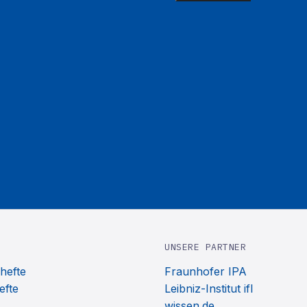
UNSERE PARTNER
hefte
Fraunhofer IPA
efte
Leibniz-Institut ifl
wissen.de