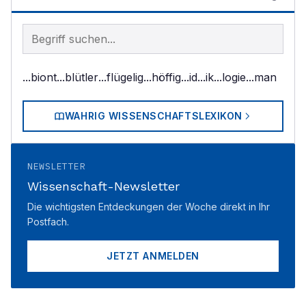
Begriff im Lexikon suchen
...biont
...blütler
...flügelig
...höffig
...id
...ik
...logie
...man
WAHRIG WISSENSCHAFTSLEXIKON
NEWSLETTER
Wissenschaft-Newsletter
Die wichtigsten Entdeckungen der Woche direkt in Ihr
Postfach.
JETZT ANMELDEN