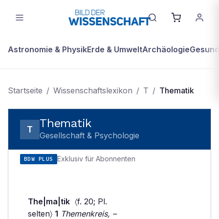
Astronomie & Physik
Erde & Umwelt
Archäologie
Gesundh
Startseite
/
Wissenschaftslexikon
/
T
/
Thematik
Thematik
T
Gesellschaft & Psychologie
Exklusiv für Abonnenten
BDW PLUS
The|ma|tik
〈f. 20; Pl.
selten〉
1
Themenkreis, –