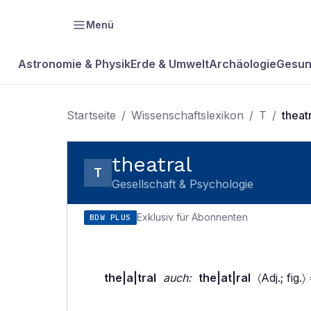
Menü
Astronomie & Physik
Erde & Umwelt
Archäologie
Gesun
Startseite
/
Wissenschaftslexikon
/
T
/
theat
theatral
T
Gesellschaft & Psychologie
Exklusiv für Abonnenten
BDW PLUS
the|a|tral
auch:
the|at|ral
〈Adj.; fig.〉