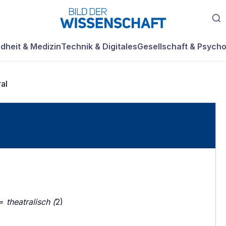
dheit & Medizin
Technik & Digitales
Gesellschaft & Psycho
ral
 =
theatralisch (
2)