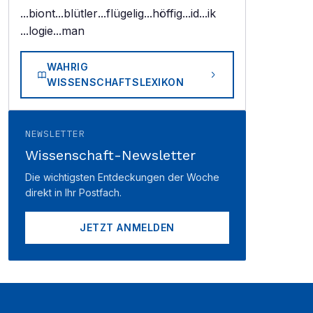
...biont
...blütler
...flügelig
...höffig
...id
...ik
...logie
...man
WAHRIG
WISSENSCHAFTSLEXIKON
NEWSLETTER
Wissenschaft-Newsletter
Die wichtigsten Entdeckungen der Woche
direkt in Ihr Postfach.
JETZT ANMELDEN