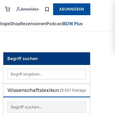
Anmelden
ABONNIEREN
logie
Shop
Rezensionen
Podcast
BDW Plus
Begriff suchen
Wissenschaftslexikon
20.557
Einträge
Begriff im Lexikon suchen