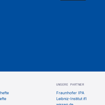
UNSERE PARTNER
hefte
Fraunhofer IPA
efte
Leibniz-Institut ifl
wissen.de