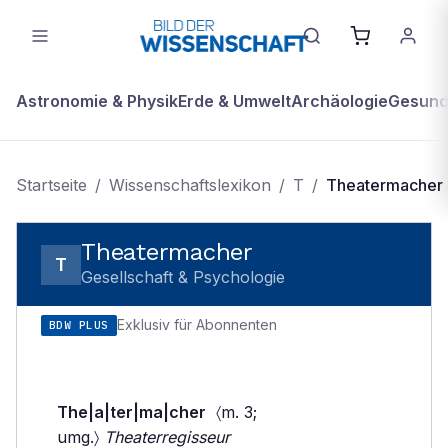
Astronomie & Physik
Erde & Umwelt
Archäologie
Gesundh
Startseite
/
Wissenschaftslexikon
/
T
/
Theatermacher
Theatermacher
T
Gesellschaft & Psychologie
Exklusiv für Abonnenten
BDW PLUS
The|a|ter|ma|cher
〈m. 3;
umg.〉
Theaterregisseur