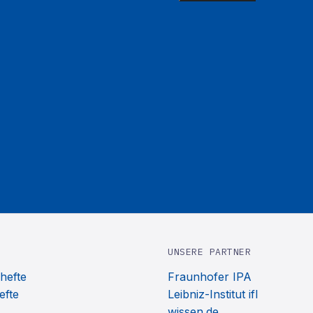
UNSERE PARTNER
hefte
Fraunhofer IPA
efte
Leibniz-Institut ifl
wissen.de