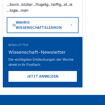
...biont
...blütler
...flügelig
...höffig
...id
...ik
...logie
...man
WAHRIG
WISSENSCHAFTSLEXIKON
NEWSLETTER
Wissenschaft-Newsletter
Die wichtigsten Entdeckungen der Woche
direkt in Ihr Postfach.
JETZT ANMELDEN