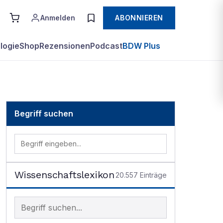
Anmelden
ABONNIEREN
logie
Shop
Rezensionen
Podcast
BDW Plus
Begriff suchen
Wissenschaftslexikon
20.557
Einträge
Begriff im Lexikon suchen