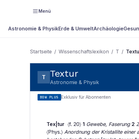
Menü
Astronomie & Physik
Erde & Umwelt
Archäologie
Gesun
Startseite
/
Wissenschaftslexikon
/
T
/
Textu
Textur
T
Astronomie & Physik
Exklusiv für Abonnenten
BDW PLUS
Tex|tur
〈f. 20〉
1
Gewebe, Faserung
2
〈Phys.〉
Anordnung der Kristallite einer