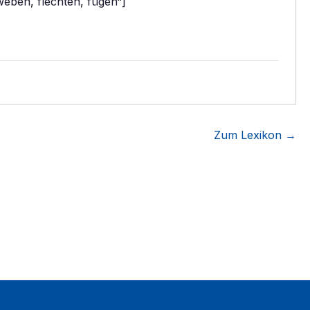
eben, flechten, fügen“]
Zum Lexikon →