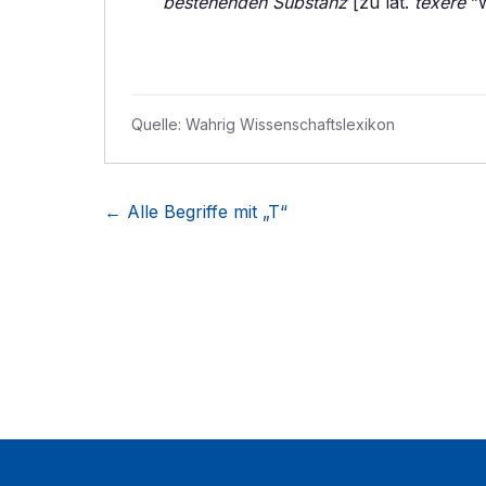
bestehenden Substanz
[zu lat.
texere
”w
Quelle:
Wahrig Wissenschaftslexikon
← Alle Begriffe mit „
T
“