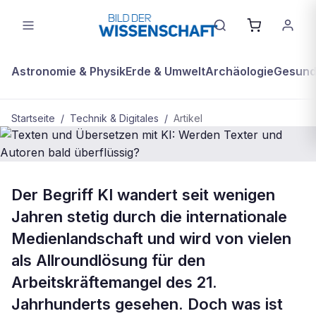
Astronomie & Physik
Erde & Umwelt
Archäologie
Gesundh
Startseite
/
Technik & Digitales
/
Artikel
TECHNIK & DIGITALES
Der Begriff KI wandert seit wenigen
Texten und Übersetzen mit KI:
Jahren stetig durch die internationale
Werden Texter und Autoren bald
Medienlandschaft und wird von vielen
überflüssig?
als Allroundlösung für den
Arbeitskräftemangel des 21.
Jahrhunderts gesehen. Doch was ist