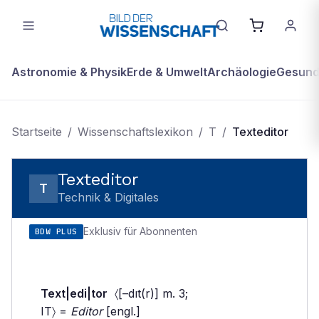
Astronomie & Physik
Erde & Umwelt
Archäologie
Gesundh
Startseite
/
Wissenschaftslexikon
/
T
/
Texteditor
Texteditor
T
Technik & Digitales
Exklusiv für Abonnenten
BDW PLUS
Text|edi|tor
〈[–dıt(r)] m. 3;
IT〉 =
Editor
[engl.]