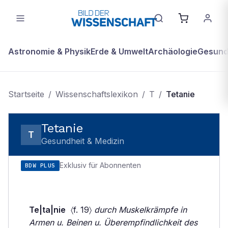
Astronomie & Physik
Erde & Umwelt
Archäologie
Gesundh
Startseite
/
Wissenschaftslexikon
/
T
/
Tetanie
Tetanie
T
Gesundheit & Medizin
Exklusiv für Abonnenten
BDW PLUS
Te|ta|nie
〈f. 19〉
durch Muskelkrämpfe in
Armen u. Beinen u. Überempfindlichkeit des