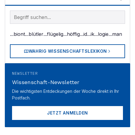
Begriff im Lexikon suchen
...biont
...blütler
...flügelig
...höffig
...id
...ik
...logie
...man
WAHRIG WISSENSCHAFTSLEXIKON
NEWSLETTER
Wissenschaft-Newsletter
Die wichtigsten Entdeckungen der Woche direkt in Ihr
Postfach.
JETZT ANMELDEN