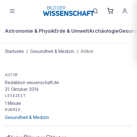
Astronomie & Physik
Erde & Umwelt
Archäologie
Gesundh
Startseite
/
Gesundheit & Medizin
/
Artikel
GESUNDHEIT & MEDIZIN
Test für Schäferhunde
AUTOR
Redaktion wissenschaft.de
21. Oktober 2014
LESEZEIT
1
Minute
RUBRIK
Gesundheit & Medizin