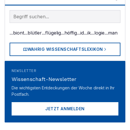
Begriff im Lexikon suchen
...biont
...blütler
...flügelig
...höffig
...id
...ik
...logie
...man
WAHRIG WISSENSCHAFTSLEXIKON
NEWSLETTER
Wissenschaft-Newsletter
Die wichtigsten Entdeckungen der Woche direkt in Ihr
Postfach.
JETZT ANMELDEN