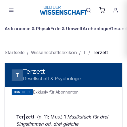
Astronomie & Physik
Erde & Umwelt
Archäologie
Gesundh
Startseite
/
Wissenschaftslexikon
/
T
/
Terzett
Terzett
T
Gesellschaft & Psychologie
Exklusiv für Abonnenten
BDW PLUS
Ter|zett
〈n. 11; Mus.〉
1
Musikstück für drei
Singstimmen od. drei gleiche