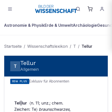
Astronomie & Physik
Erde & Umwelt
Archäologie
Gesundh
Startseite
/
Wissenschaftslexikon
/
T
/
Tellur
Tellur
T
Allgemein
Exklusiv für Abonnenten
BDW PLUS
Tel|lur
〈n. 11; unz.; chem.
Zeichen: Te〉
braunschwarzes,