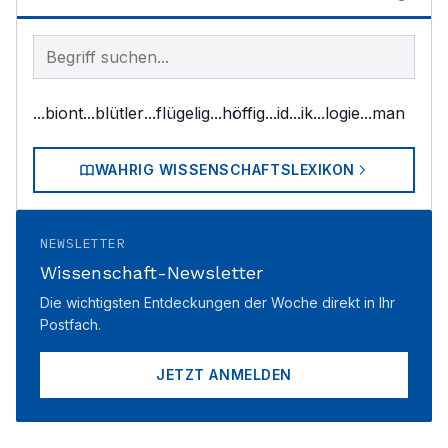
Begriff im Lexikon suchen
...biont
...blütler
...flügelig
...höffig
...id
...ik
...logie
...man
WAHRIG WISSENSCHAFTSLEXIKON
NEWSLETTER
Wissenschaft-Newsletter
Die wichtigsten Entdeckungen der Woche direkt in Ihr
Postfach.
JETZT ANMELDEN