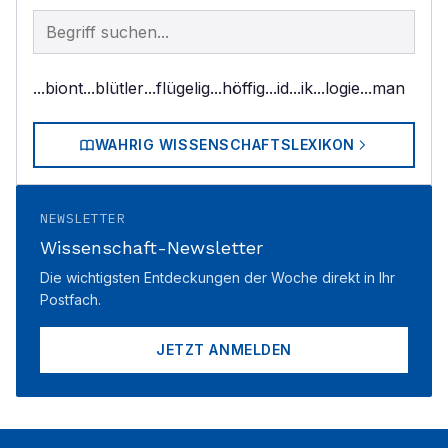
Begriff im Lexikon suchen
...biont
...blütler
...flügelig
...höffig
...id
...ik
...logie
...man
WAHRIG WISSENSCHAFTSLEXIKON
NEWSLETTER
Wissenschaft-Newsletter
Die wichtigsten Entdeckungen der Woche direkt in Ihr
Postfach.
JETZT ANMELDEN