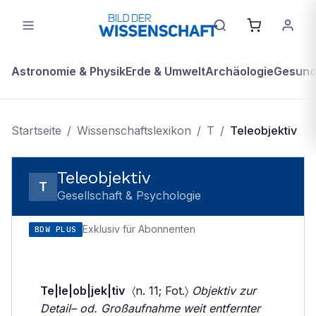
Astronomie & Physik
Erde & Umwelt
Archäologie
Gesundh
Startseite
/
Wissenschaftslexikon
/
T
/
Teleobjektiv
Teleobjektiv
T
Gesellschaft & Psychologie
Exklusiv für Abonnenten
BDW PLUS
Te|le|ob|jek|tiv
〈n. 11; Fot.〉
Objektiv zur
Detail– od. Großaufnahme weit entfernter