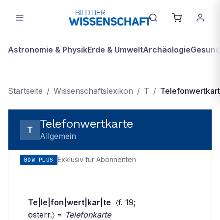
Astronomie & Physik
Erde & Umwelt
Archäologie
Gesundh
Startseite
/
Wissenschaftslexikon
/
T
/
Telefonwertkar
Telefonwertkarte
T
Allgemein
Exklusiv für Abonnenten
BDW PLUS
Te|le|fon|wert|kar|te
〈f. 19;
österr.〉 =
Telefonkarte