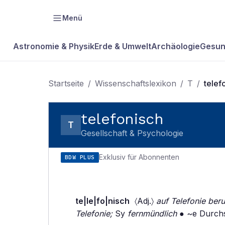
Menü
Astronomie & Physik
Erde & Umwelt
Archäologie
Gesun
Startseite
/
Wissenschaftslexikon
/
T
/
telef
telefonisch
T
Gesellschaft & Psychologie
Exklusiv für Abonnenten
BDW PLUS
te|le|fo|nisch
〈Adj.〉
auf Telefonie beru
Telefonie;
Sy
fernmündlich
● ~e Durchsa