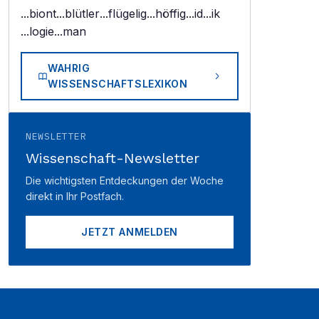
...biont
...blütler
...flügelig
...höffig
...id
...ik
...logie
...man
WAHRIG
WISSENSCHAFTSLEXIKON
NEWSLETTER
Wissenschaft-Newsletter
Die wichtigsten Entdeckungen der Woche
direkt in Ihr Postfach.
JETZT ANMELDEN