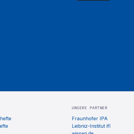
UNSERE PARTNER
hefte
Fraunhofer IPA
efte
Leibniz-Institut ifl
wissen.de