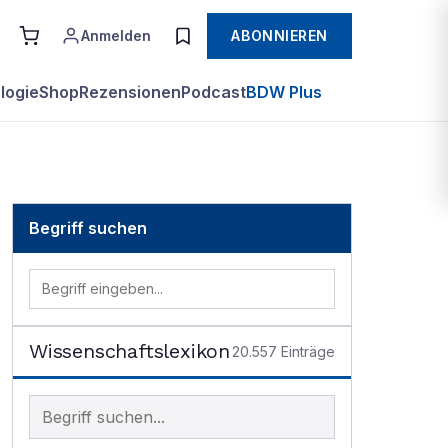
Anmelden
ABONNIEREN
logie
Shop
Rezensionen
Podcast
BDW Plus
Begriff suchen
Wissenschaftslexikon
20.557
Einträge
Begriff im Lexikon suchen