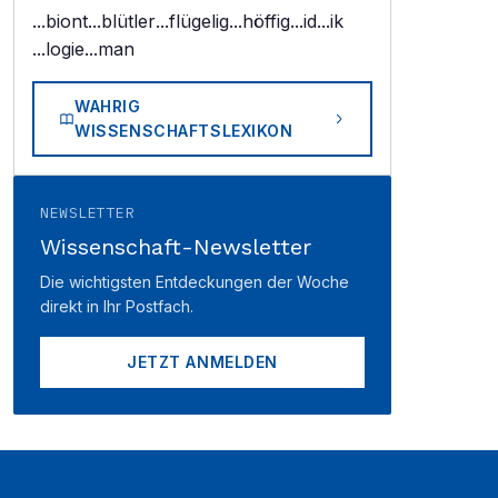
...biont
...blütler
...flügelig
...höffig
...id
...ik
...logie
...man
WAHRIG
WISSENSCHAFTSLEXIKON
NEWSLETTER
Wissenschaft-Newsletter
Die wichtigsten Entdeckungen der Woche
direkt in Ihr Postfach.
JETZT ANMELDEN