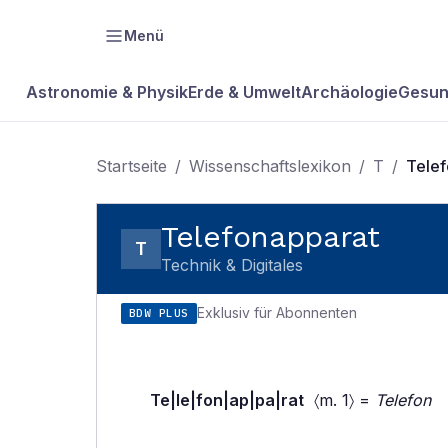
Menü
Astronomie & Physik
Erde & Umwelt
Archäologie
Gesun
Startseite
/
Wissenschaftslexikon
/
T
/
Telef
Telefonapparat
T
Technik & Digitales
Exklusiv für Abonnenten
BDW PLUS
Te|le|fon|ap|pa|rat
〈m. 1〉 =
Telefon