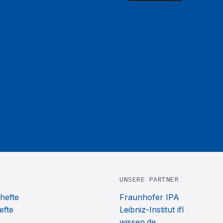
UNSERE PARTNER
hefte
Fraunhofer IPA
efte
Leibniz-Institut ifl
wissen.de