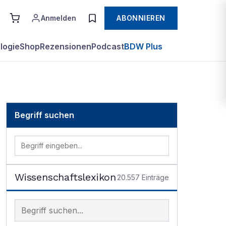
Anmelden
ABONNIEREN
logie
Shop
Rezensionen
Podcast
BDW Plus
Begriff suchen
Wissenschaftslexikon
20.557
Einträge
Begriff im Lexikon suchen