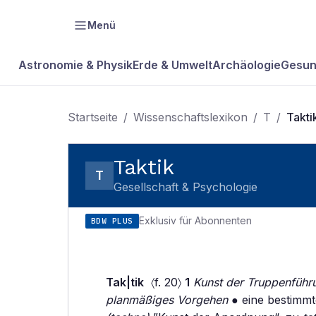
Menü
Astronomie & Physik
Erde & Umwelt
Archäologie
Gesun
Startseite
/
Wissenschaftslexikon
/
T
/
Takti
Taktik
T
Gesellschaft & Psychologie
Exklusiv für Abonnenten
BDW PLUS
Tak|tik
〈f. 20〉
1
Kunst der Truppenfüh
planmäßiges Vorgehen
● eine bestimmte