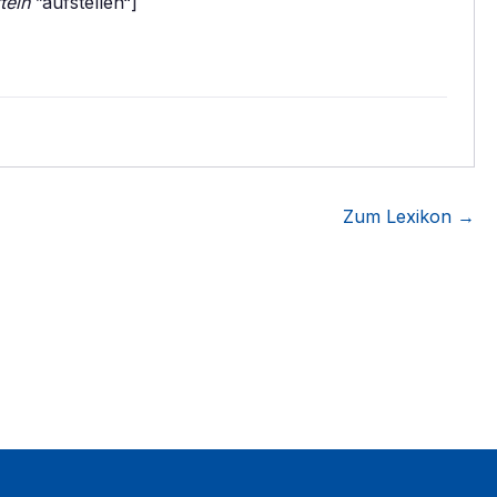
ttein
”aufstellen“]
Zum Lexikon →