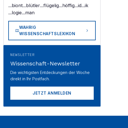
...biont
...blütler
...flügelig
...höffig
...id
...ik
...logie
...man
WAHRIG
WISSENSCHAFTSLEXIKON
NEWSLETTER
Wissenschaft-Newsletter
Die wichtigsten Entdeckungen der Woche
direkt in Ihr Postfach.
JETZT ANMELDEN