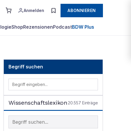
Anmelden
ABONNIEREN
logie
Shop
Rezensionen
Podcast
BDW Plus
Begriff suchen
Wissenschaftslexikon
20.557
Einträge
Begriff im Lexikon suchen