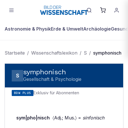
Astronomie & Physik
Erde & Umwelt
Archäologie
Gesundh
Startseite
/
Wissenschaftslexikon
/
S
/
symphonisch
symphonisch
S
Gesellschaft & Psychologie
Exklusiv für Abonnenten
BDW PLUS
sym|pho|nisch
〈Adj.; Mus.〉 =
sinfonisch