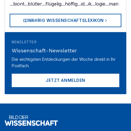
...biont
...blütler
...flügelig
...höffig
...id
...ik
...logie
...man
WAHRIG WISSENSCHAFTSLEXIKON
NEWSLETTER
Wissenschaft-Newsletter
Die wichtigsten Entdeckungen der Woche direkt in Ihr
Postfach.
JETZT ANMELDEN