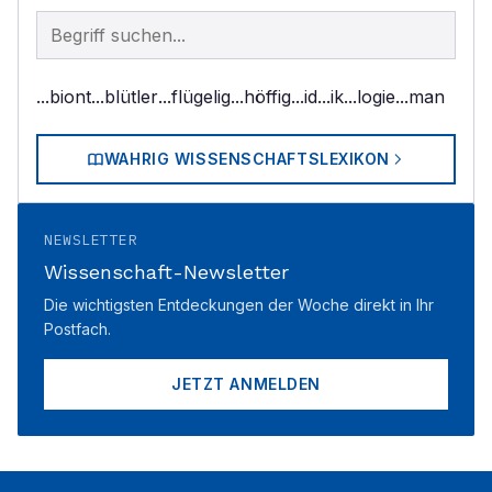
Begriff im Lexikon suchen
...biont
...blütler
...flügelig
...höffig
...id
...ik
...logie
...man
WAHRIG WISSENSCHAFTSLEXIKON
NEWSLETTER
Wissenschaft-Newsletter
Die wichtigsten Entdeckungen der Woche direkt in Ihr
Postfach.
JETZT ANMELDEN