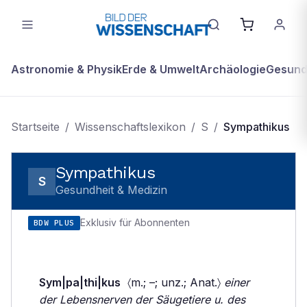
Astronomie & Physik
Erde & Umwelt
Archäologie
Gesundh
Startseite
/
Wissenschaftslexikon
/
S
/
Sympathikus
Sympathikus
S
Gesundheit & Medizin
Exklusiv für Abonnenten
BDW PLUS
Sym|pa|thi|kus
〈m.; –; unz.; Anat.〉
einer
der Lebensnerven der Säugetiere u. des