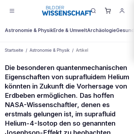
Astronomie & Physik
Erde & Umwelt
Archäologie
Gesundh
Startseite
/
Astronomie & Physik
/
Artikel
ASTRONOMIE & PHYSIK
Die besonderen quantenmechanischen
Suprafluides Helium ermöglicht
Eigenschaften von suprafluidem Helium
präzise Messung der Erddrehung
könnten in Zukunft die Vorhersage von
Erdbeben ermöglichen. Das hoffen
NASA-Wissenschaftler, denen es
erstmals gelungen ist, im suprafluid
Helium-4-Isotop den so genannten
Josephson-Effekt zu beobachten.