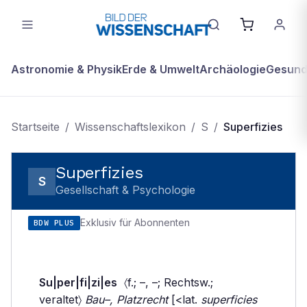
Astronomie & Physik
Erde & Umwelt
Archäologie
Gesundh
Startseite
/
Wissenschaftslexikon
/
S
/
Superfizies
Superfizies
S
Gesellschaft & Psychologie
Exklusiv für Abonnenten
BDW PLUS
Su|per|fi|zi|es
〈f.; –, –; Rechtsw.;
veraltet〉
Bau–, Platzrecht
[<lat.
superficies