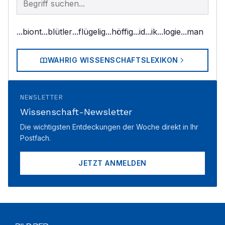
...biont
...blütler
...flügelig
...höffig
...id
...ik
...logie
...man
WAHRIG WISSENSCHAFTSLEXIKON
NEWSLETTER
Wissenschaft-Newsletter
Die wichtigsten Entdeckungen der Woche direkt in Ihr
Postfach.
JETZT ANMELDEN