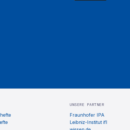
UNSERE PARTNER
hefte
Fraunhofer IPA
efte
Leibniz-Institut ifl
wissen.de