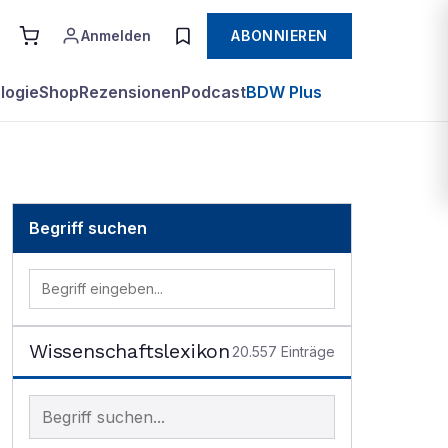
Anmelden
ABONNIEREN
logie
Shop
Rezensionen
Podcast
BDW Plus
Begriff suchen
Wissenschaftslexikon
20.557
Einträge
Begriff im Lexikon suchen