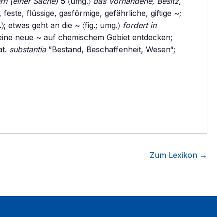
rn (einer Sache)
5
〈umg.〉
das Vorhandene, Besitz,
este, flüssige, gasförmige, gefährliche, giftige ~;
〉; etwas geht an die ~ 〈fig.; umg.〉
fordert in
 eine neue ~ auf chemischem Gebiet entdecken;
at.
substantia
”Bestand, Beschaffenheit, Wesen“;
Zum Lexikon →