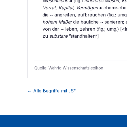
Wesentliche
4
〈fig.〉
innerstes Wesen, Ke
Vorrat, Kapital, Vermögen
● chemische, f
die ~ angreifen, aufbrauchen 〈fig.; umg.
hohem Maße;
die bauliche ~ sanieren;
von der ~ leben, zehren 〈fig.; umg.〉 [<l
zu
substare
”standhalten“]
Quelle:
Wahrig Wissenschaftslexikon
← Alle Begriffe mit „
S
“