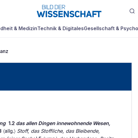
dheit & Medizin
Technik & Digitales
Gesellschaft & Psycho
tanz
ing
1.2
das allen Dingen innewohnende Wesen,
3
〈allg.〉
Stoff, das Stoffliche, das Bleibende,