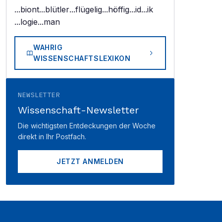
...biont
...blütler
...flügelig
...höffig
...id
...ik
...logie
...man
WAHRIG
WISSENSCHAFTSLEXIKON
NEWSLETTER
Wissenschaft-Newsletter
Die wichtigsten Entdeckungen der Woche
direkt in Ihr Postfach.
JETZT ANMELDEN