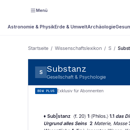
Menü
Astronomie & Physik
Erde & Umwelt
Archäologie
Gesun
Startseite
/
Wissenschaftslexikon
/
S
/
Subs
Substanz
S
Gesellschaft & Psychologie
Exklusiv für Abonnenten
BDW PLUS
♦
Sub|stanz
〈f. 20〉
1
〈Philos.〉
1.1
das D
Urgrund alles Seins
2
Materie, Masse