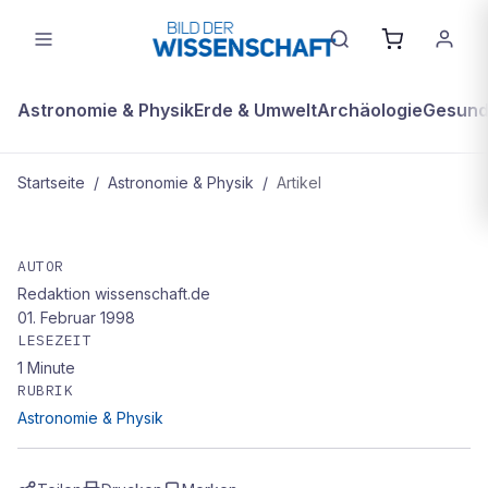
Astronomie & Physik
Erde & Umwelt
Archäologie
Gesundh
Startseite
/
Astronomie & Physik
/
Artikel
ASTRONOMIE & PHYSIK
Sturz in den Schlund
AUTOR
Redaktion wissenschaft.de
01. Februar 1998
LESEZEIT
1
Minute
RUBRIK
Astronomie & Physik