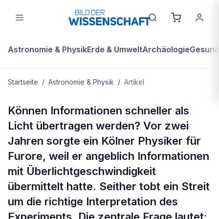
Astronomie & Physik
Erde & Umwelt
Archäologie
Gesundh
Startseite
/
Astronomie & Physik
/
Artikel
ASTRONOMIE & PHYSIK
Können Informationen schneller als
Stürzt Einsteins Dogma?
Licht übertragen werden? Vor zwei
Jahren sorgte ein Kölner Physiker für
Furore, weil er angeblich Informationen
mit Überlichtgeschwindigkeit
übermittelt hatte. Seither tobt ein Streit
um die richtige Interpretation des
Experiments. Die zentrale Frage lautet: