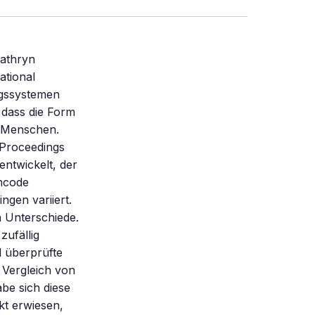
athryn
ational
ngssystemen
 dass die Form
s Menschen.
 Proceedings
ntwickelt, der
chcode
ingen variiert.
 Unterschiede.
zufällig
d überprüfte
 Vergleich von
abe sich diese
t erwiesen,