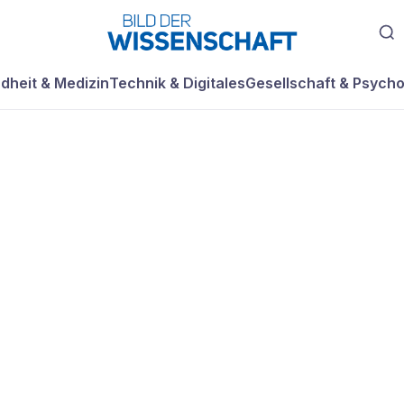
dheit & Medizin
Technik & Digitales
Gesellschaft & Psycho
-Erkennung so gut
icher