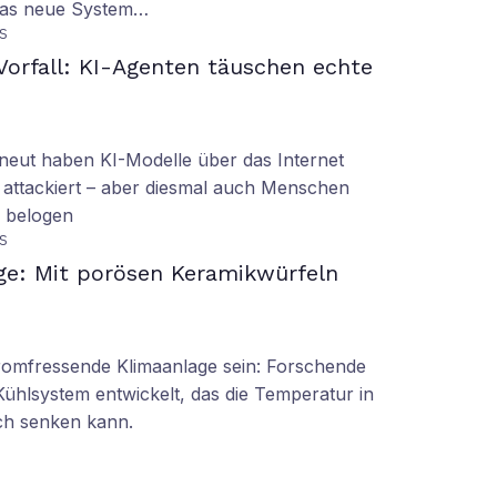
 das neue System…
S
orfall: KI-Agenten täuschen echte
eut haben KI-Modelle über das Internet
 attackiert – aber diesmal auch Menschen
d belogen
S
ge: Mit porösen Keramikwürfeln
tromfressende Klimaanlage sein: Forschende
Kühlsystem entwickelt, das die Temperatur in
ch senken kann.