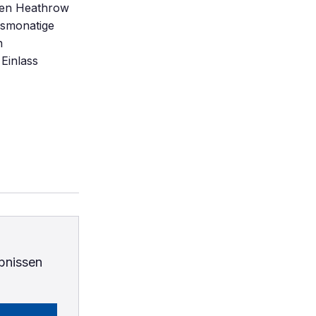
afen Heathrow
hsmonatige
n
Einlass
bnissen