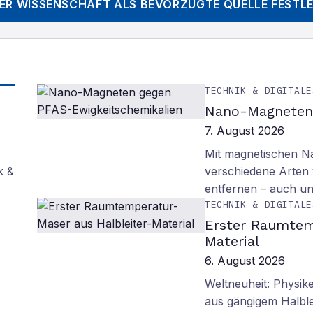
DER WISSENSCHAFT
ALS BEVORZUGTE QUELLE FESTL
TECHNIK & DIGITALE
Nano-Magneten 
7. August 2026
Mit magnetischen Na
k &
verschiedene Arten
entfernen – auch un
TECHNIK & DIGITALE
Erster Raumtem
Material
6. August 2026
Weltneuheit: Physik
aus gängigem Halblei