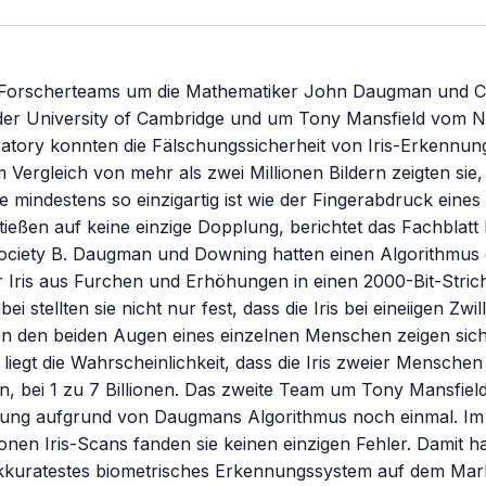
e Forscherteams um die Mathematiker John Daugman und C
er University of Cambridge und um Tony Mansfield vom N
ratory konnten die Fälschungssicherheit von Iris-Erkennu
 Vergleich von mehr als zwei Millionen Bildern zeigten sie,
ge mindestens so einzigartig ist wie der Fingerabdruck eine
tießen auf keine einzige Dopplung, berichtet das Fachblatt
ociety B. Daugman und Downing hatten einen Algorithmus e
r Iris aus Furchen und Erhöhungen in einen 2000-Bit-Stri
i stellten sie nicht nur fest, dass die Iris bei eineiigen Zwill
en den beiden Augen eines einzelnen Menschen zeigen sich
iegt die Wahrscheinlichkeit, dass die Iris zweier Menschen 
, bei 1 zu 7 Billionen. Das zweite Team um Tony Mansfiel
nnung aufgrund von Daugmans Algorithmus noch einmal. Im
ionen Iris-Scans fanden sie keinen einzigen Fehler. Damit h
kkuratestes biometrisches Erkennungssystem auf dem Mark