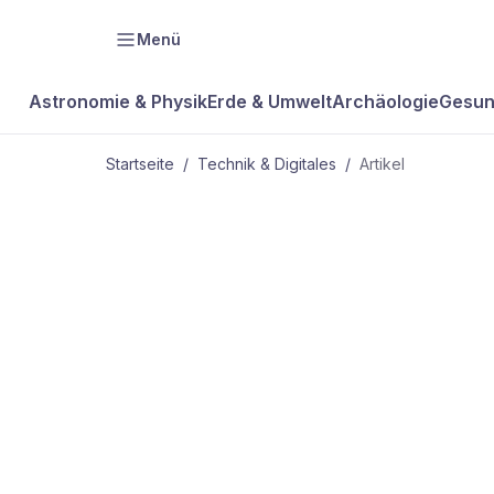
Menü
Astronomie & Physik
Erde & Umwelt
Archäologie
Gesun
Startseite
/
Technik & Digitales
/
Artikel
TECHNIK & DIGITALES
Studie: Iris
fälschungss