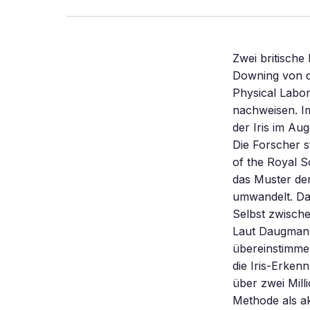
Zwei britisch
Downing von d
Physical Labo
nachweisen. Im
der Iris im Au
Die Forscher s
of the Royal S
das Muster de
umwandelt. Dabe
Selbst zwisch
Laut Daugman l
übereinstimmen
die Iris-Erke
über zwei Mill
Methode als a