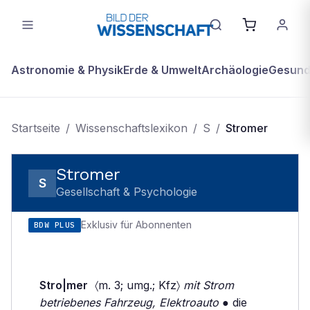
Astronomie & Physik
Erde & Umwelt
Archäologie
Gesundh
Startseite
/
Wissenschaftslexikon
/
S
/
Stromer
Stromer
S
Gesellschaft & Psychologie
Exklusiv für Abonnenten
BDW PLUS
Stro|mer
〈m. 3; umg.; Kfz〉
mit Strom
betriebenes Fahrzeug, Elektroauto
● die