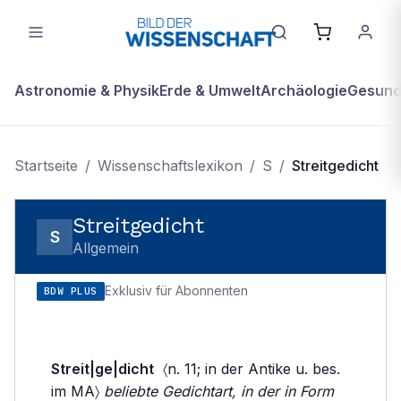
Astronomie & Physik
Erde & Umwelt
Archäologie
Gesundh
Startseite
/
Wissenschaftslexikon
/
S
/
Streitgedicht
Streitgedicht
S
Allgemein
Exklusiv für Abonnenten
BDW PLUS
Streit|ge|dicht
〈n. 11; in der Antike u. bes.
im MA〉
beliebte Gedichtart, in der in Form