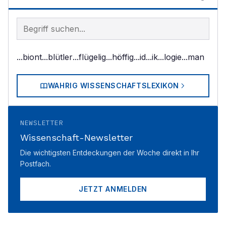
Begriff im Lexikon suchen
...biont
...blütler
...flügelig
...höffig
...id
...ik
...logie
...man
WAHRIG WISSENSCHAFTSLEXIKON
NEWSLETTER
Wissenschaft-Newsletter
Die wichtigsten Entdeckungen der Woche direkt in Ihr
Postfach.
JETZT ANMELDEN