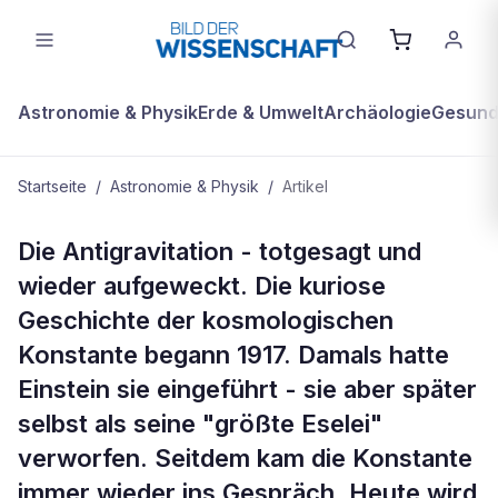
Astronomie & Physik
Erde & Umwelt
Archäologie
Gesundh
Startseite
/
Astronomie & Physik
/
Artikel
ASTRONOMIE & PHYSIK
Die Antigravitation - totgesagt und
Streit um Einsteins Konstante
wieder aufgeweckt. Die kuriose
Geschichte der kosmologischen
Konstante begann 1917. Damals hatte
Einstein sie eingeführt - sie aber später
selbst als seine "größte Eselei"
verworfen. Seitdem kam die Konstante
immer wieder ins Gespräch. Heute wird