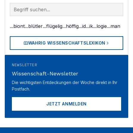
Begriff im Lexikon suchen
...biont
...blütler
...flügelig
...höffig
...id
...ik
...logie
...man
WAHRIG WISSENSCHAFTSLEXIKON
NEWSLETTER
Wissenschaft-Newsletter
Die wichtigsten Entdeckungen der Woche direkt in Ihr
Postfach.
JETZT ANMELDEN