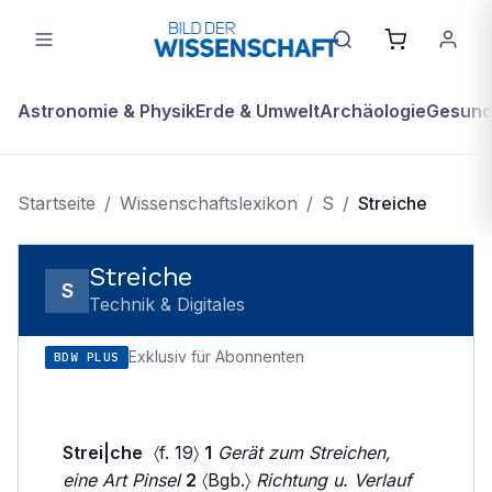
Astronomie & Physik
Erde & Umwelt
Archäologie
Gesundh
Startseite
/
Wissenschaftslexikon
/
S
/
Streiche
Streiche
S
Technik & Digitales
Exklusiv für Abonnenten
BDW PLUS
Strei|che
〈f. 19〉
1
Gerät zum Streichen,
eine Art Pinsel
2
〈Bgb.〉
Richtung u. Verlauf