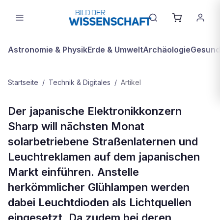
Astronomie & Physik
Erde & Umwelt
Archäologie
Gesundh
Startseite
/
Technik & Digitales
/
Artikel
TECHNIK & DIGITALES
Der japanische Elektronikkonzern
Straßenlampe mit Solarbetrieb
Sharp will nächsten Monat
solarbetriebene Straßenlaternen und
Leuchtreklamen auf dem japanischen
Markt einführen. Anstelle
herkömmlicher Glühlampen werden
dabei Leuchtdioden als Lichtquellen
eingesetzt. Da zudem bei deren