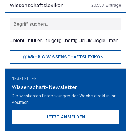
Wissenschaftslexikon
20.557
Einträge
Begriff im Lexikon suchen
...biont
...blütler
...flügelig
...höffig
...id
...ik
...logie
...man
WAHRIG WISSENSCHAFTSLEXIKON
NEWSLETTER
Wissenschaft-Newsletter
Die wichtigsten Entdeckungen der Woche direkt in Ihr
Postfach.
JETZT ANMELDEN