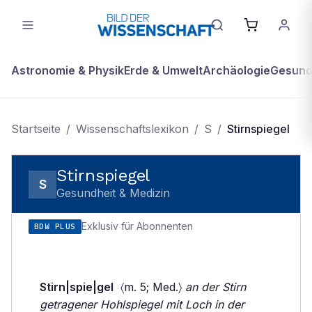
Astronomie & Physik
Erde & Umwelt
Archäologie
Gesundh
Startseite
/
Wissenschaftslexikon
/
S
/
Stirnspiegel
Stirnspiegel
S
Gesundheit & Medizin
Exklusiv für Abonnenten
BDW PLUS
Stirn|spie|gel
〈m. 5; Med.〉
an der Stirn
getragener Hohlspiegel mit Loch in der